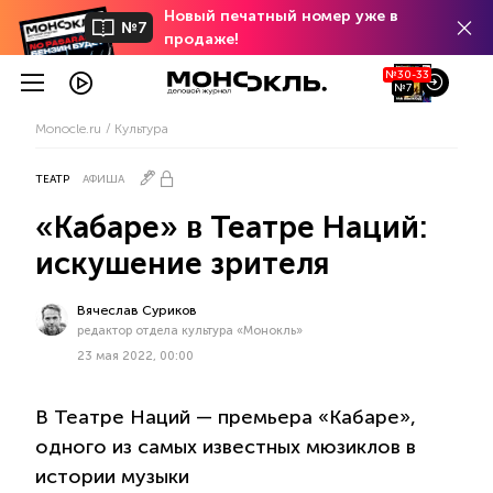
Новый печатный номер уже в
№7
продаже!
№30-33
№7
Monocle.ru
Культура
ТЕАТР
АФИША
«Кабаре» в Театре Наций:
искушение зрителя
Вячеслав Суриков
редактор отдела культура «Монокль»
23 мая 2022, 00:00
В Театре Наций — премьера «Кабаре»,
одного из самых известных мюзиклов в
истории музыки