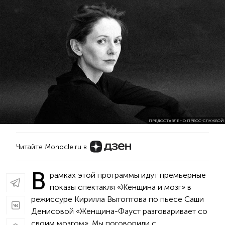
ПРЕДОСТАВЛЕНО ПРЕСС-СЛУЖБОЙ
Читайте Monocle.ru в
В
рамках этой программы идут премьерные
показы спектакля «Женщина и мозг» в
режиссуре Кирилла Вытоптова по пьесе Саши
Денисовой «Женщина-Фауст разговаривает со
своим мозгом». Мы поговорили с