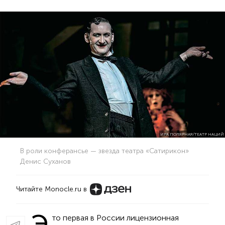
ИРА ПОЛЯРНАЯ/ТЕАТР НАЦИЙ
В роли конферансье — звезда театра «Сатирикон»
Денис Суханов
Читайте Monocle.ru в
Э
то первая в России лицензионная