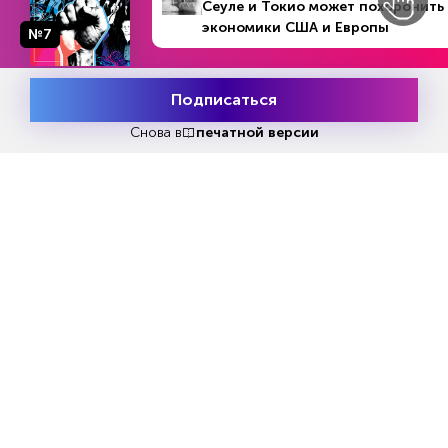
Сеуле и Токио может похоронить
пропускной способностью 5 млн т нефти в
экономики США и Европы
№7
год.
№8 (1286)
В номере
20 - 26 февраля 2023
Навигация в Махачкалинском порту
Подписаться
осуществляется круглогодично.
Месяц подписки
Попробовать
бесплатно
Снова в
печатной версии
И. о. гендиректора АО «Махачкалинский
морской торговый порт» в июне 2022 года был
назначен Рустам Керимов, ранее
руководивший ООО «Порт-Петровск».
Реклама
Читать
или
подписаться
№33
Первый месяц бесплатно