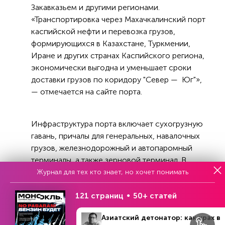
Закавказьем и другими регионами.
«Транспортировка через Махачкалинский порт
каспийской нефти и перевозка грузов,
формирующихся в Казахстане, Туркмении,
Иране и других странах Каспийского региона,
экономически выгодна и уменьшает сроки
доставки грузов по коридору "Север — Юг"»,
— отмечается на сайте порта.
Инфраструктура порта включает сухогрузную
гавань, причалы для генеральных, навалочных
грузов, железнодорожный и автопаромный
терминалы, а также зерновой терминал. В
непосредственной близости к порту
Журнал для тех кто знает, но хочет понимать
находится самая крупная на Северном Кавказе
121 страниц
50+ статей
нефтебаза емкостью 540 тыс. куб. м, которая
соединена с магистральным
Азиатский детонатор: как крах в
нефтетрубопроводом Баку — Новороссийск