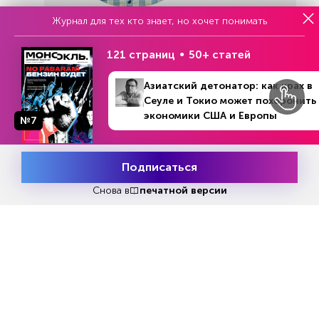
Журнал для тех кто знает, но хочет понимать
предоставлено компанией «УралАктив»
121 страниц
50+ статей
Азиатский детонатор: как крах в
Сеуле и Токио может похоронить
Статья по теме:
экономики США и Европы
№7
№19 (1296)
В номере
8 - 14 мая 2023
Свой пигмент ярче
Подписаться
Месяц подписки
Попробовать
бесплатно
Снова в
печатной версии
В том же 2015 году на арендованных площадях
они открыли производство изделий из
пластика для химических предприятий. Через
два года после этого журнал «Эксперт-Урал»
написал про производственные успехи