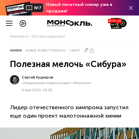
Новый печатный номер уже в
№7
продаже!
№30-33
№7
Monocle.ru
Русская индустрия
ХИМИЯ
НОВЫЕ ИНВЕСТПРОЕКТЫ
СИБУР
Полезная мелочь «Сибура»
Сергей Кудияров
специальный корреспондент «Монокль»
8 мая 2023, 00:00
Лидер отечественного химпрома запустил
еще один проект малотоннажной химии