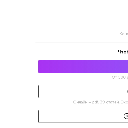
Кон
Что
От
500
р
Онлайн + pdf. 39 статей. Эк