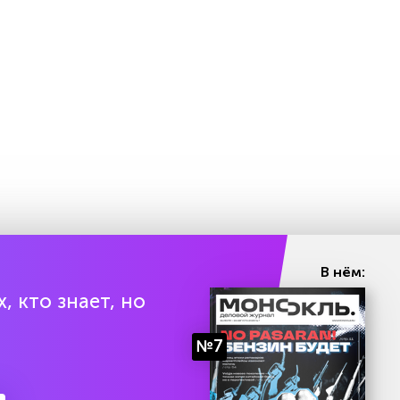
В нём:
, кто знает, но
№7