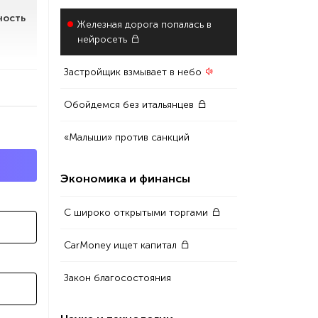
ность
Железная дорога попалась в
нейросеть
Застройщик взмывает в небо
Обойдемся без итальянцев
«Малыши» против санкций
Экономика и финансы
С широко открытыми торгами
CarMoney ищет капитал
Закон благосостояния