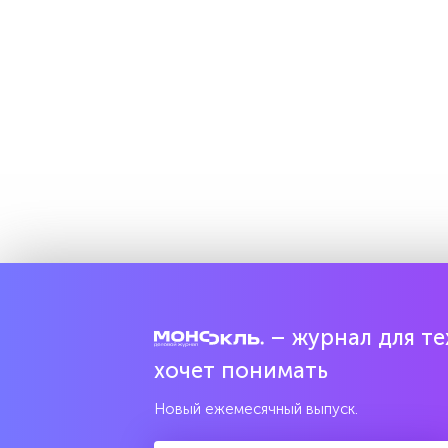
– журнал для тех
хочет понимать
Новый ежемесячный выпуск.