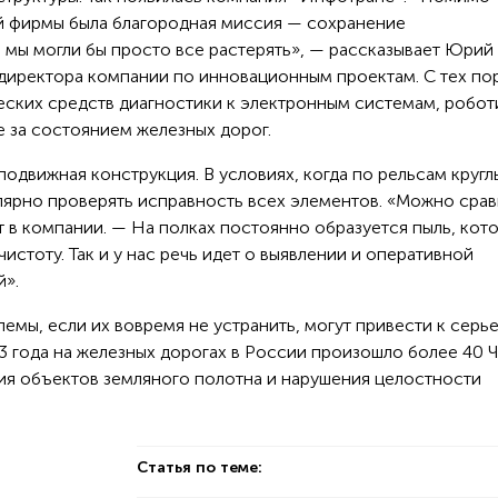
й фирмы была благородная миссия — сохранение
 мы могли бы просто все растерять», — рассказывает Юрий
 директора компании по инновационным проектам. С тех по
еских средств диагностики к электронным системам, робот
е за состоянием железных дорог.
одвижная конструкция. В условиях, когда по рельсам кругл
улярно проверять исправность всех элементов. «Можно срав
т в компании. — На полках постоянно образуется пыль, кот
истоту. Так и у нас речь идет о выявлении и оперативной
й».
емы, если их вовремя не устранить, могут привести к серь
3 года на железных дорогах в России произошло более 40 Ч
ия объектов земляного полотна и нарушения целостности
Статья по теме: