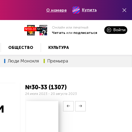
Купить
О номере
Онлайн или печатный
№30-33
№7
Войти
Читать
или
подписаться
ОБЩЕСТВО
КУЛЬТУРА
Люди Монокля
Премьера
№30-33 (1307)
24 июля 2023 - 20 августа 2023
и