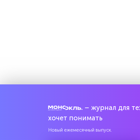
– журнал для тех
хочет понимать
Новый ежемесячный выпуск.