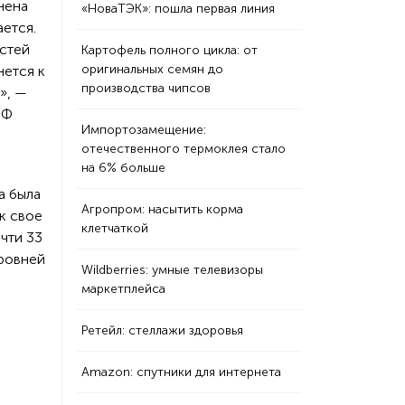
нена
«НоваТЭК»: пошла первая линия
ется.
остей
Картофель полного цикла: от
оригинальных семян до
нется к
производства чипсов
», —
РФ
Импортозамещение:
отечественного термоклея стало
на 6% больше
а была
Агропром: насытить корма
к свое
клетчаткой
чти 33
уровней
Wildberries: умные телевизоры
маркетплейса
Ретейл: стеллажи здоровья
Amazon: спутники для интернета