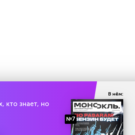
В нём:
, кто знает, но
№7