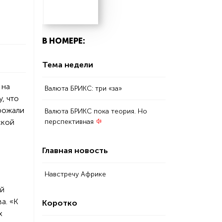
В НОМЕРЕ:
Тема недели
 на
Валюта БРИКС: три «за»
, что
рожали
Валюта БРИКС пока теория. Но
перспективная
ской
Главная новость
Навстречу Африке
ый
а. «К
Коротко
х