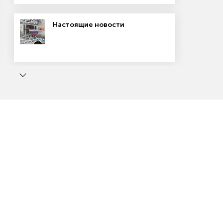
стабильности рынка США
Гособлигации падают на фоне
Настоящие новости
роста ставки ЦБ
Аренда вернулась к февралю 2022
года
ь
Маркетплейсы: вход не для всех
Доллар Зимбабве отыгрывает
позиции
Выход России из зерновой
сделки разогнал котировки
пшеницы
Как победить на маркетплейсе
Китайская экономика не оправдала
ожиданий
Цифра недели 91,56%
Северный широтный ход: