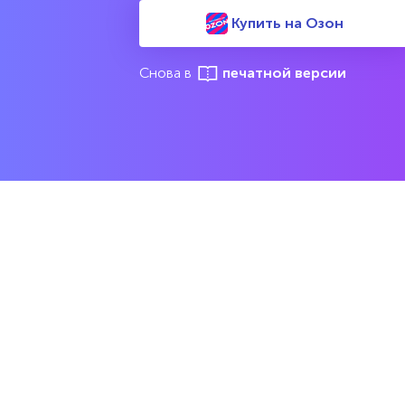
Купить на Озон
Снова в
печатной версии
М