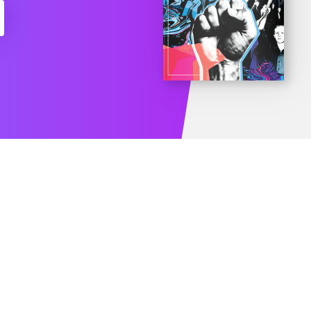
есяц подписки бесплатно
Попробоват