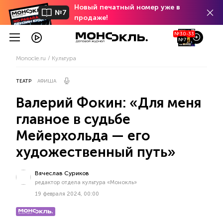
Новый печатный номер уже в
№7
продаже!
№30-33
№7
Monocle.ru
Культура
ТЕАТР
АФИША
Валерий Фокин: «Для меня
главное в судьбе
Мейерхольда — его
художественный путь»
Вячеслав Суриков
редактор отдела культура «Монокль»
19 февраля 2024, 00:00