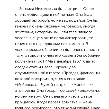
— Зинаида Николаевна была актриса. Он ее
очень любил, души в ней не чаял. Она была
хорошей актрисой, но не выдающейся. Он был
гением и очень сложным человеком, иногда
жестоким, нетерпимым. Если талантливого
человека еще можно проанализировать, то
гения с его парадоксами невозможно. В
человеческом общении он был очень непрост.
То, что говорят о нем его коллеги (на собрании
коллектива ГосТИМа в декабре 1937 года по
следам статьи Павла Керженцева,
опубликованной в газете «Правда», фрагменты
которой воспроизводятся в спектакле
«Мейерхольд. Чужой театр». — «Монокль»), —
это правда. Они говорят со своей колокольни,
но они не врут. Она была его музой. Ей все
прощалось. Когда первая артистка — жена
главного режиссера, это тяжелый случай. Надо