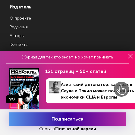
Издатель
О проекте
Редакция
Авторы
Контакты
Журнал для тех кто знает, но хочет понимать
Магазин подписок
121 страниц
50+ статей
Рекламодателям
Азиатский детонатор: как крах в
Посодействуй Monocle.ru
Сеуле и Токио может похоронить
экономики США и Европы
№7
№8 (1331)
В номере
19 - 25 февраля 2024
Свидетельство о регистрации средства массовой информации Эл
№ ФС77-87108 от 26 марта 2024 г. Выдано Федеральной службой
Подписаться
по надзору в сфере массовых коммуникаций, связи и охраны
Месяц подписки
Попробовать
культурного наследия
бесплатно
Снова в
печатной версии