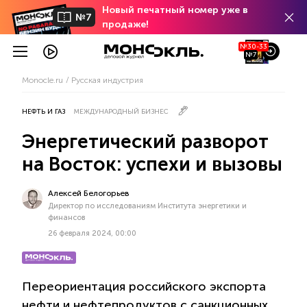
Новый печатный номер уже в
№7
продаже!
№30-33
№7
Monocle.ru
Русская индустрия
НЕФТЬ И ГАЗ
МЕЖДУНАРОДНЫЙ БИЗНЕС
Энергетический разворот
на Восток: успехи и вызовы
Алексей Белогорьев
Директор по исследованиям Института энергетики и
финансов
26 февраля 2024, 00:00
Переориентация российского экспорта
нефти и нефтепродуктов с санкционных