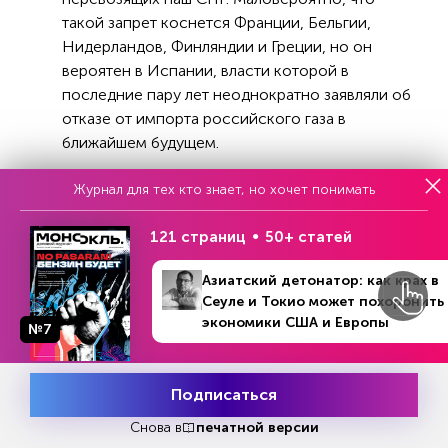
такой запрет коснется Франции, Бельгии,
Нидерландов, Финляндии и Греции, но он
вероятен в Испании, власти которой в
последние пару лет неоднократно заявляли об
отказе от импорта российского газа в
ближайшем будущем.
Рано или поздно введение подобного
Журнал для тех кто знает, но хочет понимать
квазиэмбарго со стороны ЕС, несомненно,
приведет к переориентации отечественного
121 страниц
50+ статей
экспорта СПГ на Восток. Но заводы к такому
сценарию пока не готовы.
Азиатский детонатор: как крах в
Сеуле и Токио может похоронить
Санкции США, введенные осенью 2023 года
экономики США и Европы
№7
№9 (1332)
против проекта «Арктик СПГ — 2», направлены
В номере
26 февраля - 3 марта 2024
на то, чтобы воспрепятствовать поставкам газа
с этого завода. С точки зрения структуры
Подписаться
Месяц подписки
Попробовать
экспорта они, скорее, будут подталкивать
бесплатно
Снова в
печатной версии
оператора проекта направлять как можно