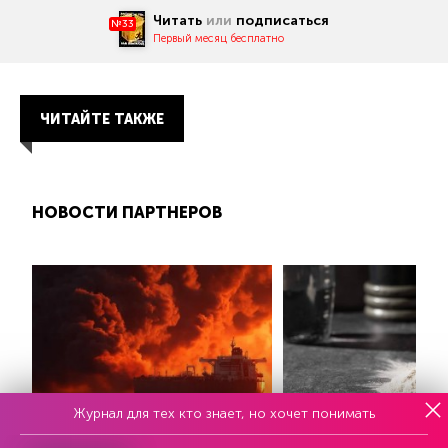
Читать
или
подписаться
№33
Первый месяц бесплатно
ЧИТАЙТЕ ТАКЖЕ
НОВОСТИ ПАРТНЕРОВ
Журнал для тех кто знает, но хочет понимать
На грузовом корабле ВМС США
«Чинит» мозг: как кре