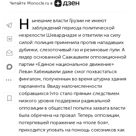
Читайте Monocle.ru в
Н
ынешние власти Грузии не имеют
заблуждений периода политической
незрелости Шеварднадзе и ответили на силу
силой: полиция применила против нападавших
дубинки, слезоточивый газ и резиновые пули. А
лидер основанной Саакашвили оппозиционной
партии «Единое национальное движение»
Леван Хабеишвили даже смог похвастаться
фингалом, полученным во время штурма здания
парламента. Ввиду малочисленности
собравшихся (что стало прямым следствием
низкого уровня поддержки радикальной
оппозиции в обществе) попытка захвата власти
была обречена на провал. Теперь оппозиции,
потерпевшей поражение на «поле боя»,
приходится уповать на помощь союзников как