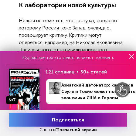
К лаборатории новой культуры
Нельзя не отметить, что постулат, согласно
которому Россия тоже Запад, очевидно,
провоцирует критику. Критики могут
опереться, например, на Николая Яковлевича
Данилевского, отца цивилизационного
подхода к истории и политической
Журнал для тех кто знает, но хочет понимать
философии, необычайно к тому же
симпатичного в своем отстаивании русской
121 страниц
50+ статей
самостоятельности и русской правоты в
Азиатский детонатор: как крах в
международных делах. Россия не Европа,
Сеуле и Токио может похоронить
вполне убедительно утверждает он,
экономики США и Европы
№7
разграничивая романо-германскую и
№36 (1355)
В номере
славянскую цивилизации. И сетует по поводу
2 - 8 сентября 2024
того, что высший слой русского общества все-
Подписаться
Месяц подписки
таки оказался европеизирован, отделившись
Попробовать
бесплатно
тем самым от народного большинства.
Снова в
печатной версии