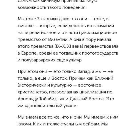
самым как минимум принципиальную
возможность такого поведения.
Мы тоже Запад или даже это они — тоже, в
смысле — вторые, если держать во внимании
наше религиозное и отчасти цивилизационное
преемство от Византии. А она в пору начала
этого преемства (IX‒X, XI века) первенствовала
в Европе, среди ее тогдашних протогосударств
и полуварварских еще культур.
При этом они — это только Запад, а мы — не
только, а еще и Восток. Причем как Ближний
(исторически и культурно — восточное
христианство, православная цивилизация по
Арнольду Тойнби), так и Дальний Восток. Это
им «дополнительный ужас».
Мы знаем все то же, что и они. Мы имеем к ним
ключи. К их интеллектуальным сейфам. Мы