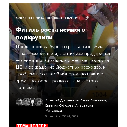
МАКРОЭКОНОМИКА
ЭКОНОМИЧЕСКИЙ КУРС
Фитиль роста немного
подкрутили
После периода бурного роста экономика
начала замедляться, а оптимизм предприятий
— снижаться. Сказались и жесткая политика
ЦБ, и сокращение бюджетных расходов, и
проблемы с оплатой импорта, но главное —
время, которое прошло с начала этого
подъема
Алексей Долженков
,
Вера Краснова
,
Евгения Обухова
,
Анастасия
Матвеева
9 сентября 2024, 00:00
ТЕМА НЕДЕЛИ