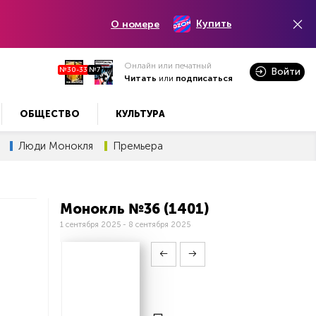
Купить
О номере
Онлайн или печатный
№30-33
№7
Войти
Читать
или
подписаться
ОБЩЕСТВО
КУЛЬТУРА
Люди Монокля
Премьера
Монокль №36 (1401)
1 сентября 2025 - 8 сентября 2025