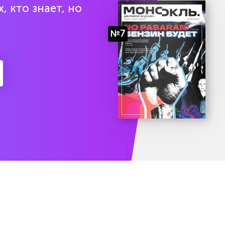
, кто знает, но
№7
есяц подписки бесплатно
Попробоват