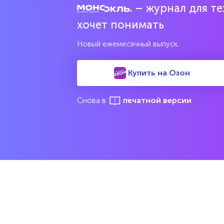
– журнал для тех
хочет понимать
Новый ежемесячный выпуск.
Купить на Озон
Снова в
печатной версии
ПОДКАСТЫ
23 июля
М
Всего лишь математика
О выпуске
Все выпуски