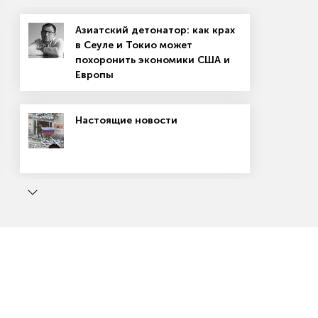
обороты
Азиатский детонатор: как крах
в Сеуле и Токио может
похоронить экономики США и
Европы
Настоящие новости
Cлушать на:
ь
Маркетплейсы: вход не для всех
38:01
Как победить на маркетплейсе