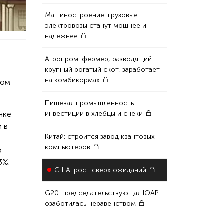
Машиностроение: грузовые
электровозы станут мощнее и
надежнее
Агропром: фермер, разводящий
крупный рогатый скот, заработает
на комбикормах
ром
Пищевая промышленность:
нке
инвестиции в хлебцы и снеки
 в
Китай: строится завод квантовых
компьютеров
о
3%.
США: рост сверх ожиданий
G20: председательствующая ЮАР
озаботилась неравенством