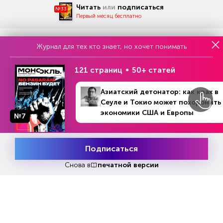
Читать
или
подписаться
№33
Первый месяц бесплатно
Журнал для тех кто знает, но хочет понимать
ЧИТАЙТЕ ТАКЖЕ
121 страниц
50+ статей
Азиатский детонатор: как крах в
Сеуле и Токио может похоронить
НОВОСТИ ПАРТНЕРОВ
экономики США и Европы
№7
№36 (1401)
В номере
1 - 8 сентября 2025
Подписаться
Месяц подписки
Попробовать
бесплатно
Снова в
печатной версии
Спасатель рассказал, почему
Путин, Си и Трaмп мог