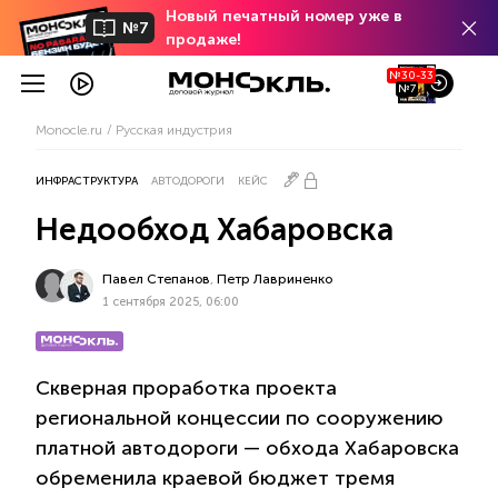
Новый печатный номер уже в
№7
продаже!
№30-33
№7
Monocle.ru
Русская индустрия
ИНФРАСТРУКТУРА
АВТОДОРОГИ
КЕЙС
Недообход Хабаровска
Павел Степанов
,
Петр Лавриненко
1 сентября 2025, 06:00
Скверная проработка проекта
региональной концессии по сооружению
платной автодороги — обхода Хабаровска
обременила краевой бюджет тремя