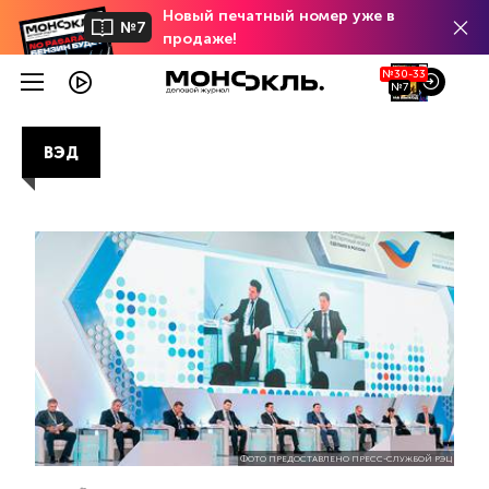
Новый печатный номер уже в
№7
продаже!
№30-33
№7
ВЭД
ФОТО ПРЕДОСТАВЛЕНО ПРЕСС-СЛУЖБОЙ РЭЦ