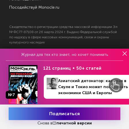
Посодействуй Monocle.ru
Свидетельство о регистрации средства массовой информации Эл
№ ФС77-87108 от 26 марта 2024 г. Выдано Федеральной службой
по надзору в сфере массовых коммуникаций, связи и охраны
культурного наследия
Журнал для тех кто знает, но хочет понимать
© 2017—2026 АНО «Творческий коллектив Эксперт»
Политика конфиденциальности
121 страниц
50+ статей
Условия использования материалов
Согласие на обработку персональных данных
Азиатский детонатор: как крах в
Сеуле и Токио может похоронить
экономики США и Европы
№7
На информационном ресурсе применяются
Подписаться
рекомендательные технологии
Снова в
печатной версии