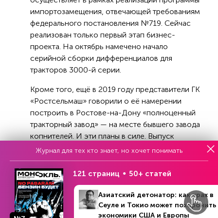
импортозамещения, отвечающей требованиям
федерального постановления №719. Сейчас
реализован только первый этап бизнес-
проекта. На октябрь намечено начало
серийной сборки дифференциалов для
тракторов 3000-й серии.
Кроме того, ещё в 2019 году представители ГК
«Ростсельмаш» говорили о её намерении
построить в Ростове-на-Дону «полноценный
тракторный завод» — на месте бывшего завода
копнителей. И эти планы в силе. Выпуск
коробок передач и строительство нового
Журнал для тех кто знает, но хочет понимать
завода — часть большой инвестпрограммы
«Ростсельмаша» стоимостью 17 млрд рублей.
121 страниц
50+ статей
По мнению замдиректора ассоциации
Азиатский детонатор: как крах в
«Росспецмаш»
Дениса Максимкина
,
Сеуле и Токио может похоронить
локализация такого важного узла, как
экономики США и Европы