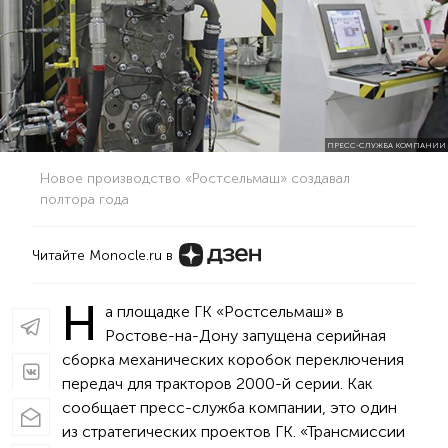
ПРЕСС-СЛУЖБА КОМПАНИИ
Новое производство «Ростсельмаш» создавал
полтора года
Читайте Monocle.ru в
Н
а площадке ГК «Ростсельмаш» в
Ростове-на-Дону запущена серийная
сборка механических коробок переключения
передач для тракторов 2000-й серии. Как
сообщает пресс-служба компании, это один
из стратегических проектов ГК. «Трансмиссии