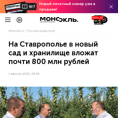
Новый печатный номер уже в
№7
продаже!
№30-33
№7
Monocle.ru
Русская индустрия
На Ставрополье в новый
сад и хранилище вложат
почти 800 млн рублей
1 августа 2020, 00:00