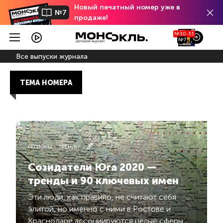
Новый печатный номер уже в
№7
продаже!
№30-33
№7
Все выпуски журнала
ТЕМА НОМЕРА
РЕГИОНЫ
ТРЕНДЫ
Созидатели Юга 2020 —
тренды и 90 ключевых имен
Эти люди, как правило, не считают себя
элитой, но именно с ними в Ростове и
Краснодаре ассоциируются целые сферы