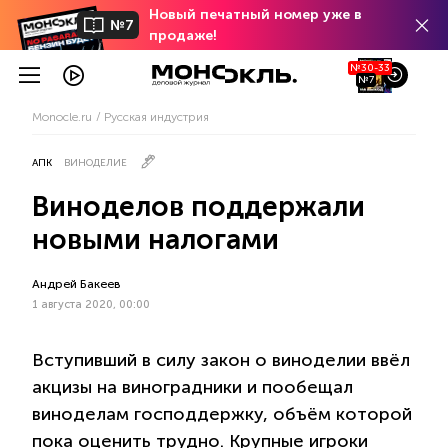
Новый печатный номер уже в
№7
продаже!
№30-33
№7
Monocle.ru
Русская индустрия
АПК
ВИНОДЕЛИЕ
Виноделов поддержали
новыми налогами
Андрей Бакеев
1 августа 2020, 00:00
Вступивший в силу закон о виноделии ввёл
акцизы на виноградники и пообещал
виноделам господдержку, объём которой
пока оценить трудно. Крупные игроки