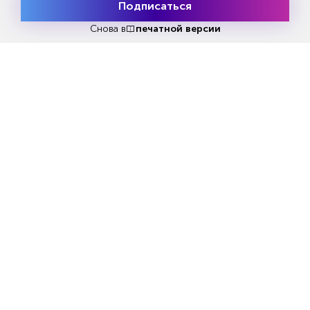
Подписаться
Месяц подписки
Читать за 180 руб
Попробовать
бесплатно
Снова в
печатной версии
Еженедельный анонс свежих
материалов и другие новости
Все самое актуальное с доставкой в ваш электронный
ящик.
Подписаться
Я даю своё
согласие на обработку моих
персональных данных