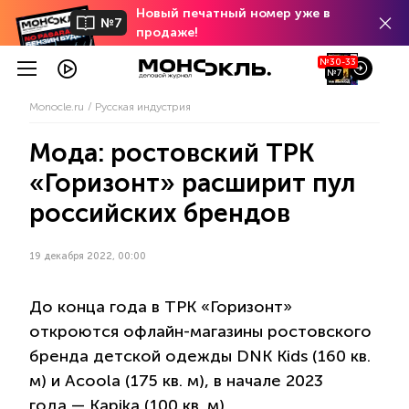
Новый печатный номер уже в
№7
продаже!
№30-33
№7
Monocle.ru
Русская индустрия
Мода: ростовский ТРК
«Горизонт» расширит пул
российских брендов
19 декабря 2022, 00:00
До конца года в ТРК «Горизонт»
откроются офлайн-магазины ростовского
бренда детской одежды DNK Kids (160 кв.
м) и Acoola (175 кв. м), в начале 2023
года — Kapika (100 кв. м).