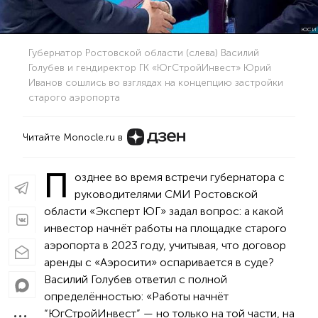
ЮСИ
Губернатор Ростовской области (слева) Василий
Голубев и гендиректор ГК «ЮгСтройИнвест» Юрий
Иванов сошлись во взглядах на концепцию застройки
старого аэропорта
Читайте Monocle.ru в
П
озднее во время встречи губернатора с
руководителями СМИ Ростовской
области «Эксперт ЮГ» задал вопрос: а какой
инвестор начнёт работы на площадке старого
аэропорта в 2023 году, учитывая, что договор
аренды с «Аэросити» оспаривается в суде?
Василий Голубев ответил с полной
определённостью: «Работы начнёт
“ЮгСтройИнвест” — но только на той части, на