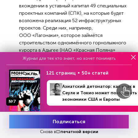
вхождении в уставный капитал 49 специальных
проектных компаний (СПК), на которые будет
возложена реализация 52 инфраструктурных
проектов. Среди них, например,
ООО «Лагонаки», которое займётся
строительством одноимённого горнолыжного
курорта в Адыгее (НАО «Красная Поляна»
принадлежит 75% в уставном капитале, а АО
Журнал для тех кто знает, но хочет понимать
«Туризм.РФ» — 25%), а также ООО «Визит
Абрау» (ПАО «Абрау-Дюрсо» — 51%,
121 страниц
50+ статей
«Туризм.РФ» — 49%). Взамен эти компании
Азиатский детонатор: как крах в
могут рассчитывать на льготные кредиты, а
Сеуле и Токио может похоронить
также на софинансирование
экономики США и Европы
инфраструктурных объектов на своих курортах
№7
№12 (473)
В номере
в рамках федеральных и региональных
19 декабря 2022 - 15 января 2023
программ.
Подписаться
Месяц подписки
Попробовать
Отметился Чернышенко и масштабными
бесплатно
Снова в
печатной версии
трансрегиональными инициативами. В