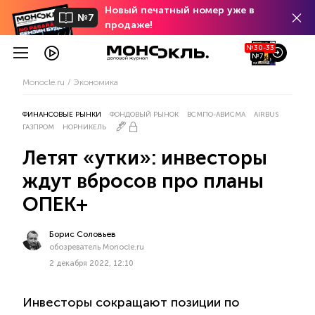
Новый печатный номер уже в
№7
продаже!
№30-33
№7
Monocle.ru
Экономика
ФИНАНСОВЫЕ РЫНКИ
ФОНДОВЫЙ РЫНОК
ВСМПО-АВИСМА
AIRBUS
ГАЗПРОМ
НОРНИКЕЛЬ
Летят «утки»: инвесторы
ждут вбросов про планы
ОПЕК+
Борис Соловьев
обозреватель Monocle.ru
2 декабря 2022, 12:10
Инвесторы сокращают позиции по