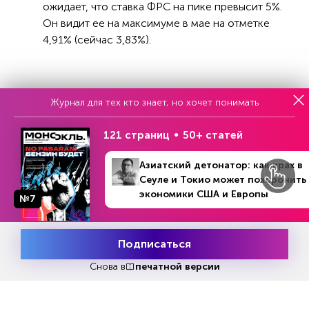
ожидает, что ставка ФРС на пике превысит 5%.
Он видит ее на максимуме в мае на отметке
4,91% (сейчас 3,83%).
Журнал для тех кто знает, но хочет понимать
Реклама
121 страниц
50+ статей
Азиатский детонатор: как крах в
Читать
или
подписаться
Сеуле и Токио может похоронить
№33
Первый месяц бесплатно
экономики США и Европы
№7
Подписаться
ЧИТАЙТЕ ТАКЖЕ
Месяц подписки
Попробовать
бесплатно
Снова в
печатной версии
НОВОСТИ ПАРТНЕРОВ