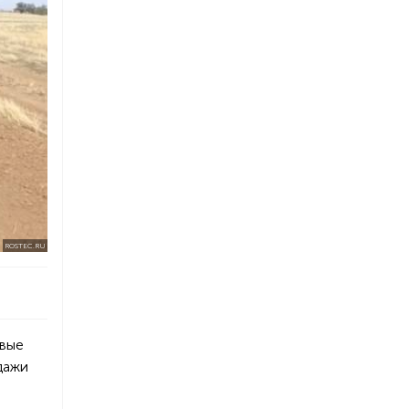
ROSTEC.RU
овые
дажи