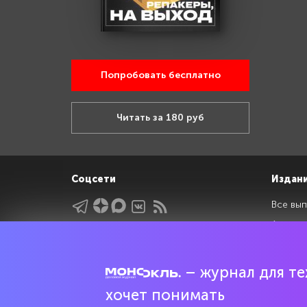
Попробовать бесплатно
Читать за 180 руб
Соцсети
Издан
Все вып
Архив 
Указатели
Рейтин
Подрубрики
Спецдо
– журнал для тех
Темы
хочет понимать
Интервью