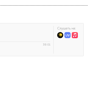
Cлушать на:
38:01