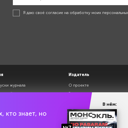
Я даю своё
согласие на обработку моих персональны
ия
Издатель
уски журнала
О проекте
изданий
Редакция
ги
Авторы
В нём:
клады
Контакты
, кто знает, но