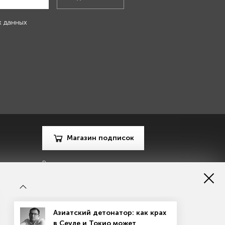
х данных
Магазин подписок
Рекламодателям
Посодействуй Monocle.ru
Азиатский детонатор: как крах
в Сеуле и Токио может