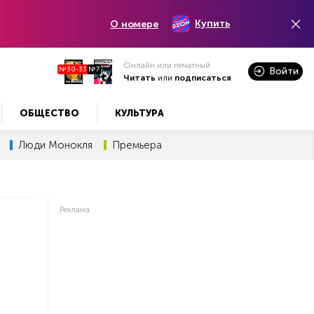
Купить
О номере
Онлайн или печатный
№30-33
№7
Войти
Читать
или
подписаться
ОБЩЕСТВО
КУЛЬТУРА
Люди Монокля
Премьера
Реклама