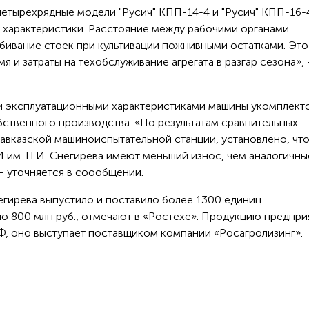
четырехрядные модели "Русич" КПП-14-4 и "Русич" КПП-16-
 характеристики. Расстояние между рабочими органами
забивание стоек при культивации пожнивными остатками. Это
я и затраты на техобслуживание агрегата в разгар сезона»,
ми эксплуатационными характеристиками машины укомплект
бственного производства. «По результатам сравнительных
авказской машиноиспытательной станции, установлено, чт
 им. П.И. Снегирева имеют меньший износ, чем аналогичны
— уточняется в соообщении.
егирева выпустило и поставило более 1300 единиц
о 800 млн руб., отмечают в «Ростехе». Продукцию предпри
РФ, оно выступает поставщиком компании «Росагролизинг».