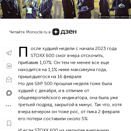
КОЛЛАЖ: ТАМАРА ЛАРИНА
Читайте Monocle.ru в
П
осле худшей недели с начала 2023 года
STOXX 600 смог вчера отскочить,
прибавив 1,07%. Он тем не менее все еще
находится на 1,1% ниже максимума года,
пришедшегося на 16 февраля.
Но для S&P 500 прошлая неделя тоже была
худшей с декабря, и в отличие от
общеевропейского индикатора, она была уже
третьей подряд, закрытой в минус. Так что, хотя
вчера вечером он тоже рос, от пика 2 февраля
его потери составили около 5%.
И если STOXX 600 на закрытие вчерашних