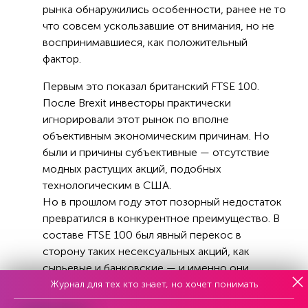
рынка обнаружились особенности, ранее не то
что совсем ускользавшие от внимания, но не
воспринимавшиеся, как положительный
фактор.
Первым это показал британский FTSE 100.
После Brexit инвесторы практически
игнорировали этот рынок по вполне
объективным экономическим причинам. Но
были и причины субъективные — отсутствие
модных растущих акций, подобных
технологическим в США.
Но в прошлом году этот позорный недостаток
превратился в конкурентное преимущество. В
составе FTSE 100 был явный перекос в
сторону таких несексуальных акций, как
сырьевые и банковские — и именно они
показали в прошлом году прекрасные
Журнал для тех кто знает, но хочет понимать
результаты. Технологические же бумаги на