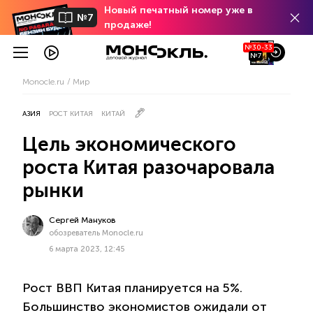
Новый печатный номер уже в
№7
продаже!
№30-33
№7
Monocle.ru
Мир
АЗИЯ
РОСТ КИТАЯ
КИТАЙ
Цель экономического
роста Китая разочаровала
рынки
Сергей Мануков
обозреватель Monocle.ru
6 марта 2023, 12:45
Рост ВВП Китая планируется на 5%.
Большинство экономистов ожидали от