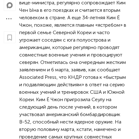
вице-министра, регулярно сопровождает Ким
Чен Ына в его поездках и считается вторым
человеком в стране. А еще 34-летняя Ким Ё
Чжон, похоже, является главным «ястребом» в
первой семье Северной Кореи и часто
угрожает соседям с юга полуострова и
американцам, которые регулярно проводят
совместные военные учения и провоцируют
северян. Отметилась она очередным жестким
заявлением и 6 марта, заявив, как сообщает
Associated Press, что КНДР готова к «быстрым
и подавляющим действиям» в ответ на серию
военных учений и тренировок США и Южной
Кореи. Ким Ё Чжон пригрозила Сеулу на
следующий день после учений, в котором
участвовал американский бомбардировщик
В-52, способный нести ядерное оружие. На
вторую половину марта, кстати, намечено и
проведение самых крупных совместных