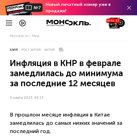
Новый печатный номер уже в
№7
продаже!
№30-33
№7
Monocle.ru
Мир
АЗИЯ
РОСТ КИТАЯ
КИТАЙ
Инфляция в КНР в феврале
замедлилась до минимума
за последние 12 месяцев
9 марта 2023, 09:13
В прошлом месяце инфляция в Китае
замедлилась до самых низких значений за
последний год.