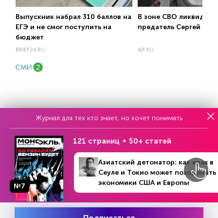
Выпускник набрал 310 баллов на
В зоне СВО ликвидиро
ЕГЭ и не смог поступить на
предатель Сергей Пан
бюджет
BRIEF24.RU
AIF.RU
Журнал для тех кто знает, но хочет понимать
Еженедельный выпуск №33
Репакеры, на выход
121 страниц
50+ статей
Азиатский детонатор: как крах в
Сеуле и Токио может похоронить
экономики США и Европы
№7
Подписаться