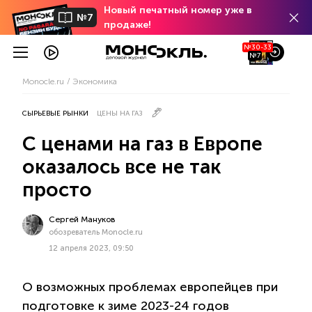
Новый печатный номер уже в
№7
продаже!
№30-33
№7
Monocle.ru
Экономика
СЫРЬЕВЫЕ РЫНКИ
ЦЕНЫ НА ГАЗ
С ценами на газ в Европе
оказалось все не так
просто
Сергей Мануков
обозреватель Monocle.ru
12 апреля 2023, 09:50
О возможных проблемах европейцев при
подготовке к зиме 2023-24 годов