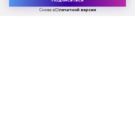
Месяц подписки
Попробовать
бесплатно
Снова в
печатной версии
Попробовать бесплатно
Читать за 180 руб
Еженедельный анонс свежих
материалов и другие новости
Все самое актуальное с доставкой в ваш электронный
ящик.