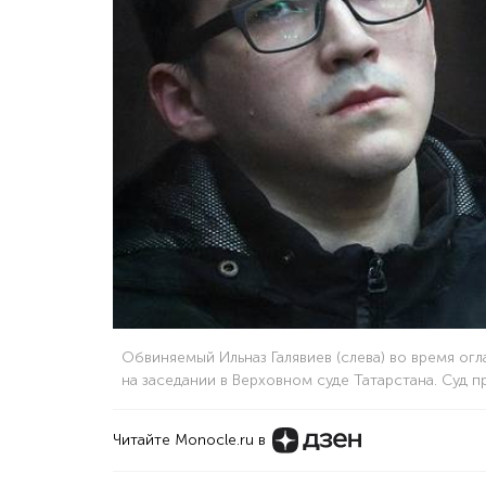
Обвиняемый Ильназ Галявиев (слева) во время ог
на заседании в Верховном суде Татарстана. Суд 
Читайте Monocle.ru в