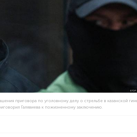
ЕГОР
лашения приговора по уголовному делу о стрельбе в казанской гим
приговорил Галявиева к пожизненному заключению.