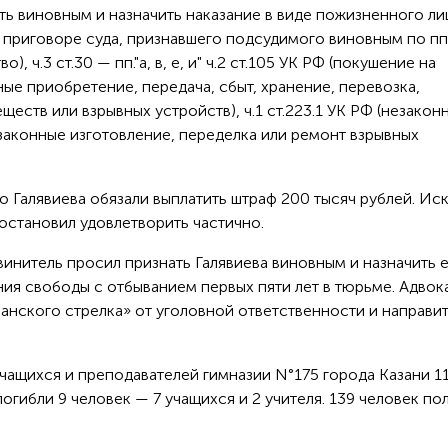
ать виновным и назначить наказание в виде пожизненного л
 приговоре суда, признавшего подсудимого виновным по пп. 
во), ч.3 ст.30 — пп."а, в, е, и" ч.2 ст.105 УК РФ (покушение на
нные приобретение, передача, сбыт, хранение, перевозка,
еств или взрывных устройств), ч.1 ст.223.1 УК РФ (незакон
законные изготовление, переделка или ремонт взрывных
 Галявиева обязали выплатить штраф 200 тысяч рублей. Иск
остановил удовлетворить частично.
инитель просил признать Галявиева виновным и назначить 
ия свободы с отбыванием первых пяти лет в тюрьме. Адвок
нского стрелка» от уголовной ответственности и направит
чащихся и преподавателей гимназии N°175 города Казани 1
 погибли 9 человек — 7 учащихся и 2 учителя. 139 человек по