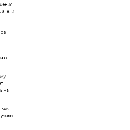
ишения
а, е, и
ное
и о
ему
ат
ь на
1 мая
лучили