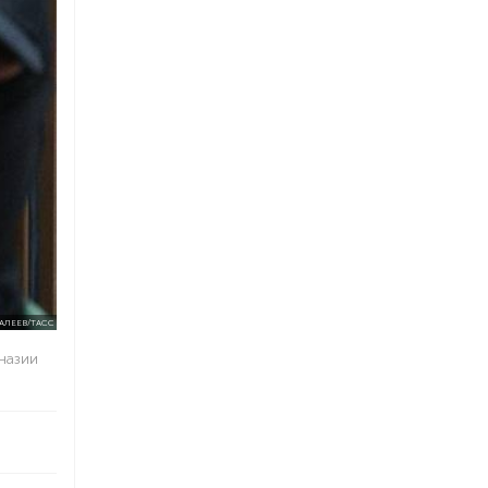
 АЛЕЕВ/ТАСС
назии