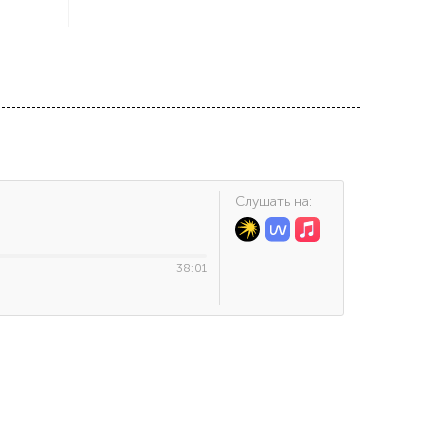
Cлушать на:
38:01