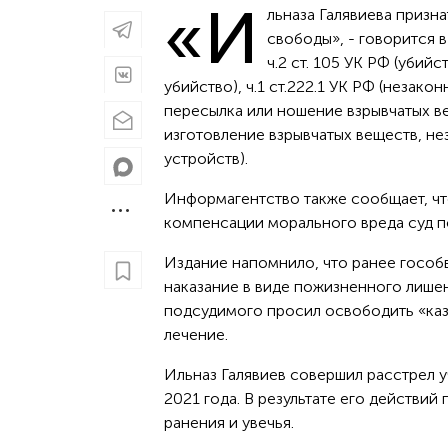
«И
льназа Галявиева призн
свободы», - говорится в
ч.2 ст. 105 УК РФ (убийст
убийство), ч.1 ст.222.1 УК РФ (незако
пересылка или ношение взрывчатых вещ
изготовление взрывчатых веществ, не
устройств).
Информагентство также сообщает, что
компенсации морального вреда суд п
Издание напомнило, что ранее гособв
наказание в виде пожизненного лишен
подсудимого просил освободить «каза
лечение.
Ильназ Галявиев совершил расстрел у
2021 года. В результате его действий
ранения и увечья.