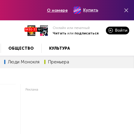
Купить
О номере
Онлайн или печатный
№30-33
№7
Войти
Читать
или
подписаться
ОБЩЕСТВО
КУЛЬТУРА
Люди Монокля
Премьера
Реклама