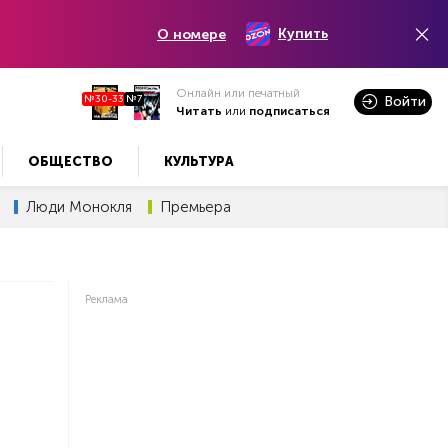
Купить
О номере
Онлайн или печатный
№30-33
№7
Войти
Читать
или
подписаться
ОБЩЕСТВО
КУЛЬТУРА
Люди Монокля
Премьера
Реклама