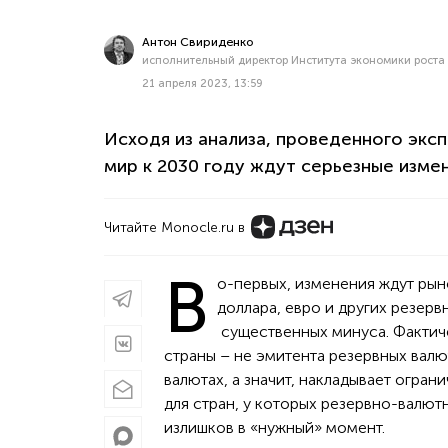
Антон Свириденко
исполнительный директор Института экономики роста
21 апреля 2023, 13:59
Исходя из анализа, проведенного экс
мир к 2030 году ждут серьезные измен
Читайте Monocle.ru в
В
о-первых, изменения ждут ры
доллара, евро и других резерв
существенных минуса. Факти
страны – не эмитента резервных вал
валютах, а значит, накладывает огран
для стран, у которых резервно-валют
излишков в «нужный» момент.