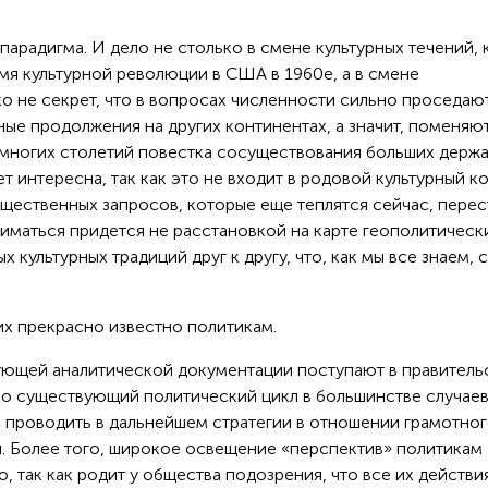
арадигма. И дело не столько в смене культурных течений, 
мя культурной революции в США в 1960е, а в смене
о не секрет, что в вопросах численности сильно проседаю
ые продолжения на других континентах, а значит, поменяю
 многих столетий повестка сосуществования больших держ
 интересна, так как это не входит в родовой культурный ко
щественных запросов, которые еще теплятся сейчас, перес
аниматься придется не расстановкой на карте геополитическ
х культурных традиций друг к другу, что, как мы все знаем,
их прекрасно известно политикам.
ующей аналитической документации поступают в правительс
ко существующий политический цикл в большинстве случае
и проводить в дальнейшем стратегии в отношении грамотно
. Более того, широкое освещение «перспектив» политикам
, так как родит у общества подозрения, что все их действи