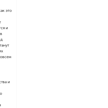
как это
т
тся и
ав
д.
танут
их
 совсем
тва и
в
го
я