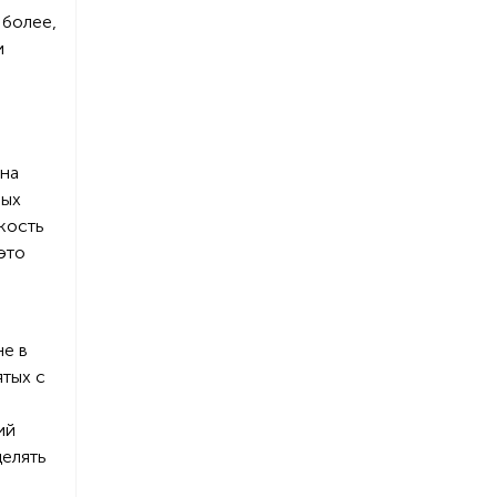
 более,
и
 на
вых
кость
это
не в
ятых с
ий
делять