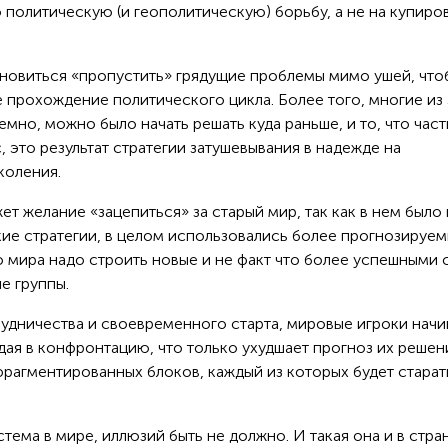
политическую (и геополитическую) борьбу, а не на купиро
тановиться «пропустить» грядущие проблемы мимо ушей, что
 прохождение политического цикла. Более того, многие из 
мно, можно было начать решать куда раньше, и то, что част
 это результат стратегии затушевывания в надежде на
коления.
т желание «зацепиться» за старый мир, так как в нем было
кие стратегии, в целом использовались более прогнозируе
о мира надо строить новые и не факт что более успешными 
е группы.
рудничества и своевременного старта, мировые игроки нач
ая в конфронтацию, что только ухудшает прогноз их решени
фрагментированных блоков, каждый из которых будет старат
ема в мире, иллюзий быть не должно. И такая она и в стран