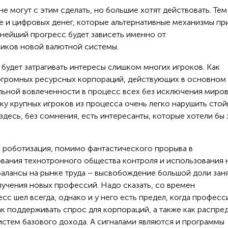
е могут с этим сделать, но большие хотят действовать. Тем
ле и цифровых денег, которые альтернативные механизмы пр
ьнейший прогресс будет зависеть именно от
иков новой валютной системы.
будет затрагивать интересы слишком многих игроков. Как
и огромных ресурсных корпораций, действующих в основном
альной вовлеченности в процесс всех без исключения миро
ку крупных игроков из процесса очень легко нарушить стой
десь, без сомнения, есть интересанты, которые хотели бы 
и роботизация, помимо фантастического прорыва в
вания технотронного общества контроля и использования 
сбалансы на рынке труда – высвобождение большой доли зан
чения новых профессий. Надо сказать, со времен
 шел всегда, однако и у него есть предел, когда професс
как поддерживать спрос для корпораций, а также как распре
истем базового дохода. А сигналами являются и программы