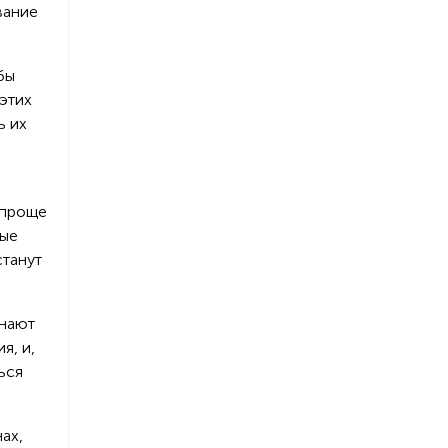
вание
бы
этих
ь их
 проще
мые
станут
инают
я, и,
ься
ах,