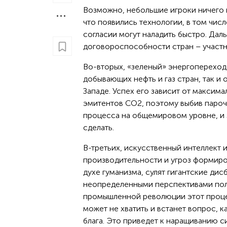
Возможно, небольшие игроки ничего н
что появились технологии, в том чис
согласии могут наладить быстро. Дал
договороспособности стран – участн
Во-вторых, «зеленый» энергопереход 
добывающих нефть и газ стран, так 
Западе. Успех его зависит от максим
эмитентов CO2, поэтому выбив пароч
процесса на общемировом уровне, и з
сделать.
В-третьих, искусственный интеллект 
производительности и угроз формиро
духе гуманизма, сулят гигантские ди
неопределенными перспективами полу
промышленной революции этот процесс
может не хватить и встанет вопрос, 
блага. Это приведет к наращиванию с