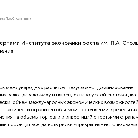
 им.П.А.Столыпина
пертами Института экономики роста им. П.А. Стол
ения.
нок международных расчетов. Безусловно, доминирование,
ных валют давало миру и плюсы, однако у этой системы два
чески, объем международных экономических возможносте
ют фактически ограничен объемом поступлений в резервных
ичения на объемы торговли и инвестиций с третьими странам
ный профицит всегда есть риски «прикрытия» использования