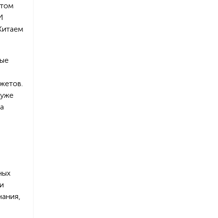
этом
И
Китаем
рые
жетов.
 уже
а
е
ных
и
нания,