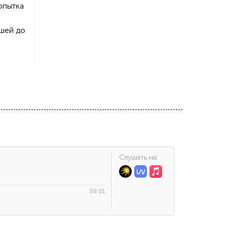
опытка
вшей до
Cлушать на:
38:01