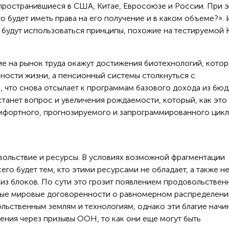
ространившиеся в США, Китае, Евросоюзе и России. При 
 будет иметь права на его получение и в каком объеме?». 
а будут использоваться принципы, похожие на тестируемой 
ие на рынок труда окажут достижения биотехнологий, кото
ности жизни, а пенсионный системы столкнуться с
 что снова отсылает к программам базового дохода из бюд
анет вопрос и увеличения рождаемости, который, как это
омфортного, прогнозируемого и запрограммированного цикл
овольствие и ресурсы. В условиях возможной фрагментации
его будет тем, кто этими ресурсами не обладает, а также н
из блоков. По сути это грозит появлением продовольствен
овые мировые договоренности о равномерном распределени
льственным землям и технологиям, однако эти благие начи
ения через призывы ООН, то как они еще могут быть