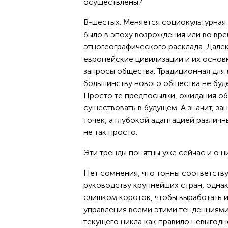
осуществлены?
В-шестых. Меняется социокультурная п
было в эпоху возрождения или во вре
этногеографического расклада. Далек
европейские цивилизации и их основн
запросы общества. Традиционная для
большинству нового общества не будет
Просто те предпосылки, ожидания об
существовать в будущем. А значит, з
точек, а глубокой адаптацией различны
не так просто.
Эти тренды понятны уже сейчас и о н
Нет сомнения, что тонны соответств
руководству крупнейших стран, одна
слишком короток, чтобы выработать 
управления всеми этими тенденциями
текущего цикла как правило невыгодно