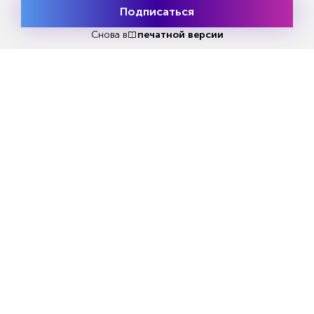
Подписаться
Месяц подписки
Попробовать
бесплатно
Снова в
печатной версии
Стало известно, откуда
Пашинян Путину: ЕАЭ
запускали беспилотники на
по швам или это шант
Казань
AIF.RU
OURNEWZ.RU
Еженедельный выпуск №33
Репакеры, на выход