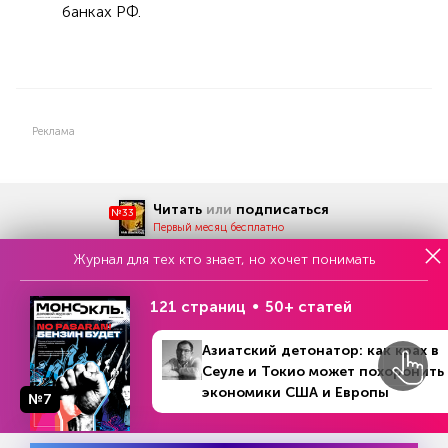
банках РФ.
Реклама
Читать
или
подписаться
№33
Первый месяц бесплатно
Журнал для тех кто знает, но хочет понимать
121 страниц
50+ статей
ЧИТАЙТЕ ТАКЖЕ
Азиатский детонатор: как крах в
Сеуле и Токио может похоронить
экономики США и Европы
№7
НОВОСТИ ПАРТНЕРОВ