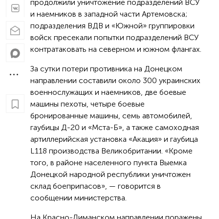
продолжили уничтожение подразделений ВСУ
и наемников в западной части Артемовска;
подразделения ВДВ и «Южной» группировки
войск пресекали попытки подразделений ВСУ
контратаковать на северном и южном флангах.
За сутки потери противника на Донецком
направлении составили около 300 украинских
военнослужащих и наемников, две боевые
машины пехоты, четыре боевые
бронированные машины, семь автомобилей,
гаубицы Д-20 и «Мста-Б», а также самоходная
артиллерийская установка «Акация» и гаубица
L118 производства Великобритании. «Кроме
того, в районе населенного пункта Выемка
Донецкой народной республики уничтожен
склад боеприпасов», — говорится в
сообщении министерства.
На Красно-Лиманском направлении поражены