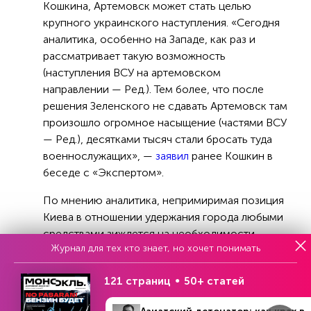
Кошкина, Артемовск может стать целью
крупного украинского наступления. «Сегодня
аналитика, особенно на Западе, как раз и
рассматривает такую возможность
(наступления ВСУ на артемовском
направлении — Ред.). Тем более, что после
решения Зеленского не сдавать Артемовск там
произошло огромное насыщение (частями ВСУ
— Ред.), десятками тысяч стали бросать туда
военнослужащих», —
заявил
ранее Кошкин в
беседе с «Экспертом».
По мнению аналитика, непримиримая позиция
Киева в отношении удержания города любыми
средствами зиждется на необходимости
Журнал для тех кто знает, но хочет понимать
выглядеть состоятельным в военном
отношении перед лицом коллективного
121 страниц
50+ статей
Запада, с конечной целью получения оттуда
новых траншей.