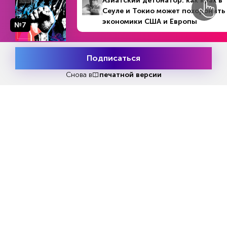
Азиатский детонатор: как крах в
Сеуле и Токио может похоронить
экономики США и Европы
№7
Реклама
Подписаться
Месяц подписки
Попробовать
бесплатно
Снова в
печатной версии
Читать
или
подписаться
№33
Первый месяц бесплатно
ЧИТАЙТЕ ТАКЖЕ
НОВОСТИ ПАРТНЕРОВ