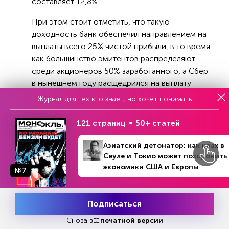
составляет 12,8%.
При этом стоит отметить, что такую
доходность банк обеспечил направлением на
выплаты всего 25% чистой прибыли, в то время
как большинство эмитентов распределяют
среди акционеров 50% заработанного, а Сбер
в нынешнем году расщедрился на выплату
200% чистой прибыли.
Журнал для тех кто знает, но хочет понимать
121 страниц
50+ статей
Последний сегодня закрылся Без изменений.
Чтобы получить 25 рублей дивидендов на
Азиатский детонатор: как крах в
каждую акцию, бумаги нужно успеть купить до
Сеуле и Токио может похоронить
8 мая. Некоторые аналитики не исключают
экономики США и Европы
№7
сильного роста Сбера между майскими
праздниками.
Подписаться
Месяц подписки
Акции ВТБ сегодня закрылись с потерями в
Попробовать
бесплатно
Снова в
печатной версии
0,4%. Но и это можно считать очень хорошим