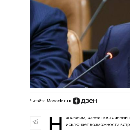
Читайте Monocle.ru в
Н
апомним, ранее постоянный 
исключает возможности встре