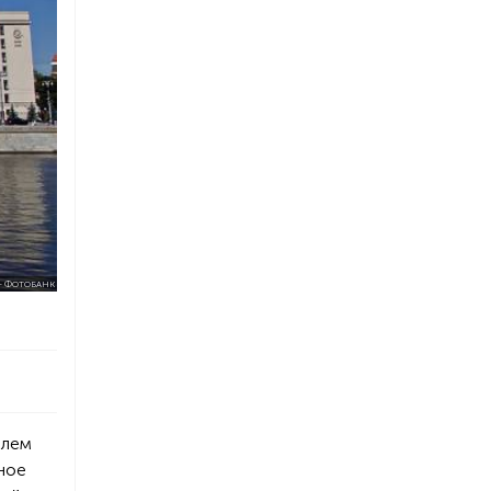
 – ФОТОБАНК
блем
ное