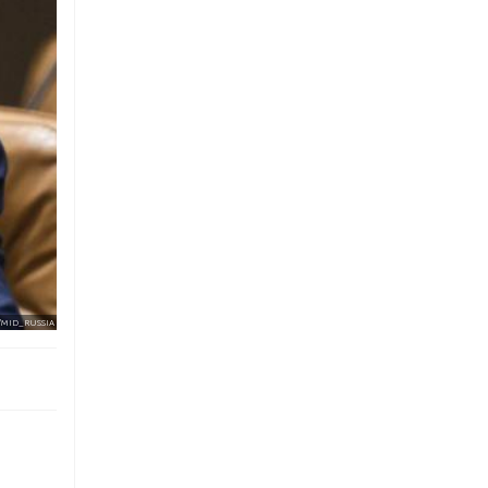
/MID_RUSSIA
е