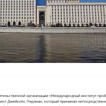
FLICKR.COM
вительственной организации «Международный институт про
Элиот Джейкобс Перлман, который принимал непосредствен