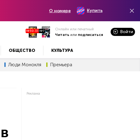
Купить
О номере
Онлайн или печатный
№30-33
№7
Войти
Читать
или
подписаться
ОБЩЕСТВО
КУЛЬТУРА
Люди Монокля
Премьера
Реклама
ов