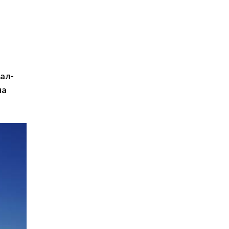
ал-
на