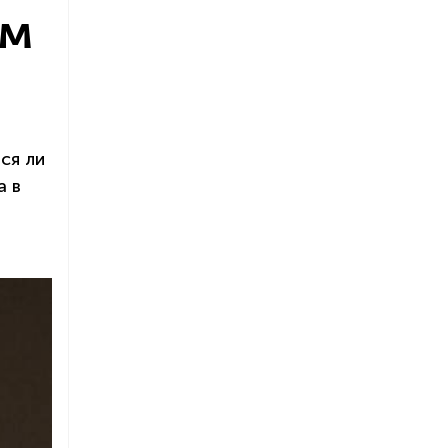
ом
ся ли
а в