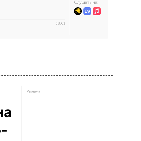
Cлушать на:
38:01
Реклама
на
-