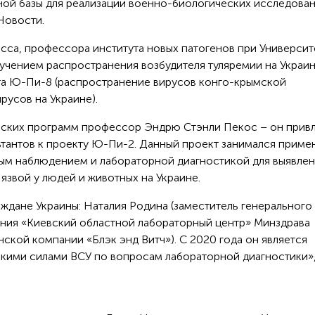
ной базы для реализации военно-биологических исследован
Новости.
ласса, профессора института новых патогенов при Университ
зучением распространения возбудителя туляремии на Украин
та Ю-Пи-8 (распространение вирусов конго-крымской
русов на Украине).
еских программ профессор Эндрю Стэнли Пекос – он прив
льтантов к проекту Ю-Пи-2. Данный проект занимался прим
ым наблюдением и лабораторной диагностикой для выявле
язвой у людей и животных на Украине.
аждане Украины: Наталия Родина (заместитель генерального
ния «Киевский областной лабораторный центр» Минздрава
ской компании «Блэк энд Витч»). С 2020 года он является
ими силами ВСУ по вопросам лабораторной диагностики»,