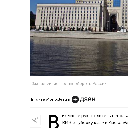
Здание министерства обороны России
Читайте Monocle.ru в
В
их числе руководитель непра
ВИЧ и туберкулёза» в Киеве 