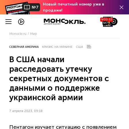
Новый печатный номер уже в
№7
продаже!
№30-33
№7
Monocle.ru
Мир
СЕВЕРНАЯ АМЕРИКА
КРИЗИС НА УКРАИНЕ
США
В США начали
расследовать утечку
секретных документов с
данными о поддержке
украинской армии
7 апреля 2023, 09:18
Пентагон изучает ситуацию с появлением