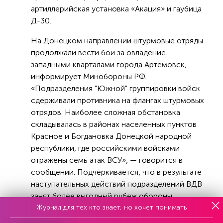
артиллерийская установка «Акация» и гаубица
Д-30.
На Донецком направлении штурмовые отряды
продолжали вести бои за овладение
западными кварталами города Артемовск,
информирует Минобороны РФ.
«Подразделения "Южной" группировки войск
сдерживали противника на флангах штурмовых
отрядов. Наиболее сложная обстановка
складывалась в районах населенных пунктов
Красное и Богдановка Донецкой народной
республики, где российскими войсками
отражены семь атак ВСУ», — говорится в
сообщении. Подчеркивается, что в результате
наступательных действий подразделений ВДВ
занят более выгодный рубеж обороны.
Журнал для тех кто знает, но хочет понимать
«Авиацией в районе города Артемовск за сутки
совершено семь самолетовылетов.