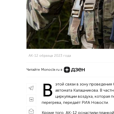
АК-12 образца 2023 года
Читайте Monocle.ru в
В
этой связи в зону проведения
автомата Калашникова. В част
циркуляции воздуха, которая 
перегрева, передаёт РИА Новости.
Кроме того, АК-12 оснастили планкой