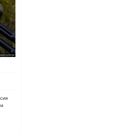
АЛАШНИКОВ»
рсия
ма