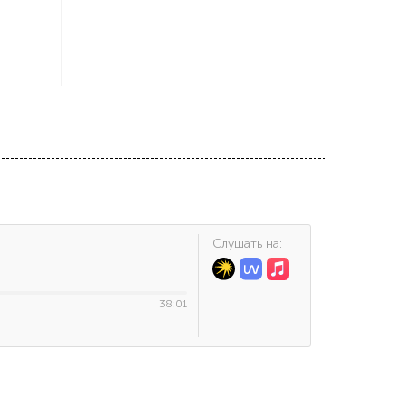
Cлушать на:
38:01