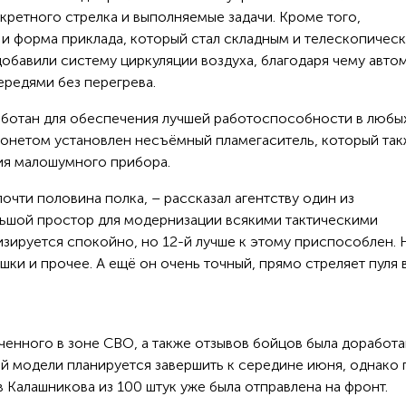
кретного стрелка и выполняемые задачи. Кроме того,
и форма приклада, который стал складным и телескопическ
 добавили систему циркуляции воздуха, благодаря чему авто
ередями без перегрева.
аботан для обеспечения лучшей работоспособности в любы
йонетом установлен несъёмный пламегаситель, который та
ия малошумного прибора.
почти половина полка, – рассказал агентству один из
льшой простор для модернизации всякими тактическими
зируется спокойно, но 12-й лучше к этому приспособлен. 
шки и прочее. А ещё он очень точный, прямо стреляет пуля 
ченного в зоне СВО, а также отзывов бойцов была доработа
ой модели планируется завершить к середине июня, однако 
Калашникова из 100 штук уже была отправлена на фронт.