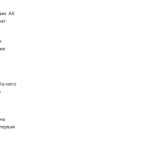
им. АК
мат
х
кже
На него
в
на
первая