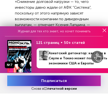
«Снижение долговой нагрузки — то, чего
инвесторы давно ждали от АФК “Система”,
поскольку от этого напрямую зависят
возможности компании по дивидендным
выплатам, — отмечает Ксения Лапшина. —
Действующая дивидендная политика компании
Журнал для тех кто знает, но хочет понимать
в этом году заканчивается. Если долговая
нагрузка позволит, новая политика может стать
121 страниц
50+ статей
интереснее для инвесторов».
Азиатский детонатор: как крах в
Сеуле и Токио может похоронить
экономики США и Европы
№7
Читать
или
подписаться
№33
Первый месяц бесплатно
Подписаться
Месяц подписки
Попробовать
бесплатно
Снова в
печатной версии
ЧИТАЙТЕ ТАКЖЕ