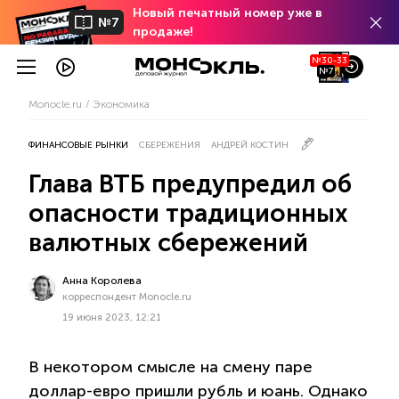
Новый печатный номер уже в
№7
продаже!
№30-33
№7
Monocle.ru
Экономика
ФИНАНСОВЫЕ РЫНКИ
СБЕРЕЖЕНИЯ
АНДРЕЙ КОСТИН
Глава ВТБ предупредил об
опасности традиционных
валютных сбережений
Анна Королева
корреспондент Monocle.ru
19 июня 2023, 12:21
В некотором смысле на смену паре
доллар-евро пришли рубль и юань. Однако