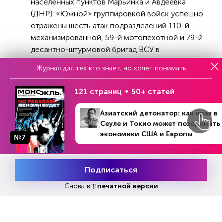
населенных пунктов Марьинка и Авдеевка
(ДНР). «Южной» группировкой войск успешно
отражены шесть атак подразделений 110-й
механизированной, 59-й мотопехотной и 79-й
десантно-штурмовой бригад ВСУ в
направлениях населённых пунктов Химик,
Журнал для тех кто знает, но хочет понимать
Красногоровка, Первомайское и северной
окраины Марьинки (ДНР). Вклинений в нашу
121 страниц
50+ статей
оборону не допущено. В ходе боев
уничтожено до 410 боевиков украинских
Азиатский детонатор: как крах в
военнослужащих, 8 БМП, 7 автомобилей, 4
Сеуле и Токио может похоронить
танка, артиллерийская система М777
экономики США и Европы
№7
производства США и гаубица «Мста-Б». в
районе населённого пункта Красногоровка
уничтожен склад боеприпасов 79-й десантно-
Подписаться
Месяц подписки
Попробовать
штурмовой бригады ВСУ.
бесплатно
Снова в
печатной версии
На Красно-Лиманском направлении