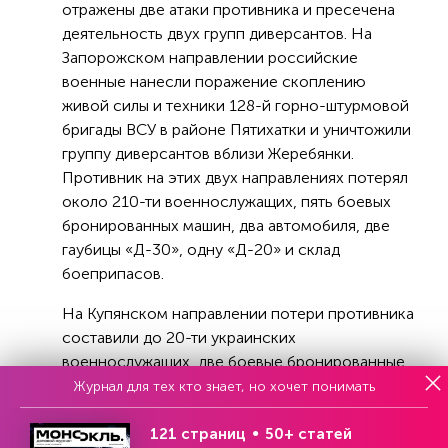
отражены две атаки противника и пресечена
деятельность двух групп диверсантов. На
Запорожском направлении российские
военные нанесли поражение скоплению
живой силы и техники 128-й горно-штурмовой
бригады ВСУ в районе Пятихатки и уничтожили
группу диверсантов вблизи Жеребянки.
Противник на этих двух направлениях потерял
около 210-ти военнослужащих, пять боевых
бронированных машин, два автомобиля, две
гаубицы «Д-30», одну «Д-20» и склад
боеприпасов.
На Купянском направлении потери противника
составили до 20-ти украинских
военнослужащих, две боевые бронированные
машины, три автомобиля, гаубица «Д-20» и
Журнал для тех кто знает, но хочет понимать
самоходная артустановка «Гвоздика». На
Херсонском направлении в течение суток
121 страниц
50+ статей