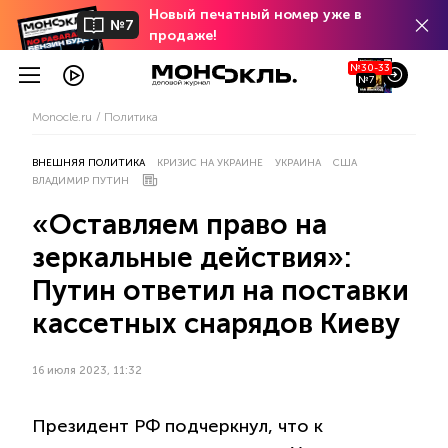
Новый печатный номер уже в
№7
продаже!
№30-33
№7
Monocle.ru
Политика
ВНЕШНЯЯ ПОЛИТИКА
КРИЗИС НА УКРАИНЕ
УКРАИНА
США
ВЛАДИМИР ПУТИН
«Оставляем право на
зеркальные действия»:
Путин ответил на поставки
кассетных снарядов Киеву
16 июля 2023, 11:32
Президент РФ подчеркнул, что к