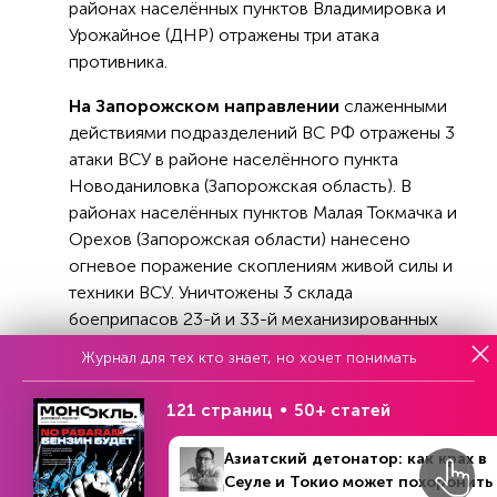
районах населённых пунктов Владимировка и
Урожайное (ДНР) отражены три атака
противника.
На Запорожском направлении
слаженными
действиями подразделений ВС РФ отражены 3
атаки ВСУ в районе населённого пункта
Новоданиловка (Запорожская область). В
районах населённых пунктов Малая Токмачка и
Орехов (Запорожская области) нанесено
огневое поражение скоплениям живой силы и
техники ВСУ. Уничтожены 3 склада
боеприпасов 23-й и 33-й механизированных
бригад ВСУ в районах населённых пунктов
Журнал для тех кто знает, но хочет понимать
Малая Токмачка и Успеновка (Запорожская
область). Потери ВСУ на этих двух
121 страниц
50+ статей
направлениях составили свыше 200 боевиков,
4 пикапа, 2 боевые бронированные машины,
Азиатский детонатор: как крах в
танк, гаубица «МСТА-Б» и пушка Д-44.
Сеуле и Токио может похоронить