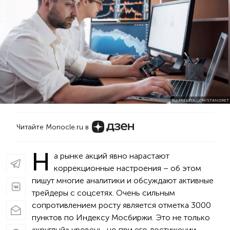
RU.FREEPIK.COM/STANDRET
Читайте Monocle.ru в
Н
а рынке акций явно нарастают
коррекционные настроения – об этом
пишут многие аналитики и обсуждают активные
трейдеры с соцсетях. Очень сильным
сопротивлением росту является отметка 3000
пунктов по Индексу Мосбиржи. Это не только
«круглый» уровень, но при его достижении