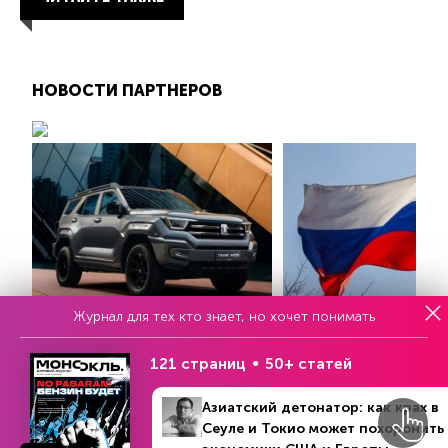
НОВОСТИ ПАРТНЕРОВ
Журнал для тех кто знает, но хочет понимать
Гибридный внедорожник Tank
Кремль ответил Западу
400 выходит на авторынок
опасаются «кукловод
России
121 страниц
50+ статей
RG.RU
OURNEWZ.RU
Азиатский детонатор: как крах в
Сеуле и Токио может похоронить