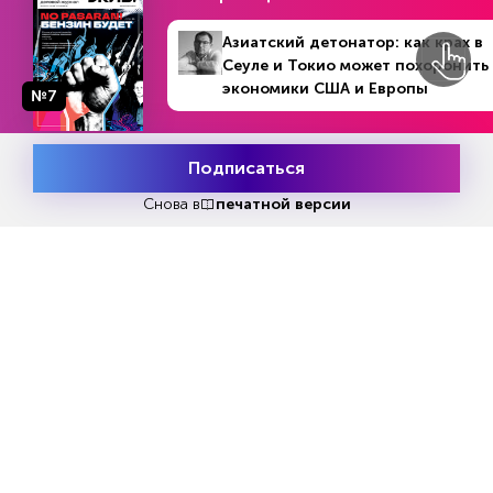
Азиатский детонатор: как крах в
Сеуле и Токио может похоронить
экономики США и Европы
№7
Еженедельный выпуск №33
Репакеры, на выход
Подписаться
Месяц подписки
Попробовать
бесплатно
Снова в
печатной версии