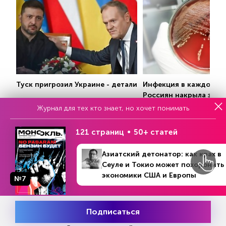
Туск пригрозил Украине - детали
Инфекция в каждом тр
Россиян накрыла эпи
стафилококка
Журнал для тех кто знает, но хочет понимать
RUSNEXT.RU
LIFE.RU
121 страниц
50+ статей
Азиатский детонатор: как крах в
Сеуле и Токио может похоронить
экономики США и Европы
№7
Еженедельный выпуск №33
Подписаться
Репакеры, на выход
Месяц подписки
Попробовать