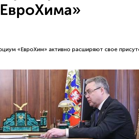
«ЕвроХима»
рциум «ЕвроХим» активно расширяют свое присут