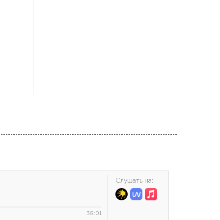
Cлушать на:
38:01