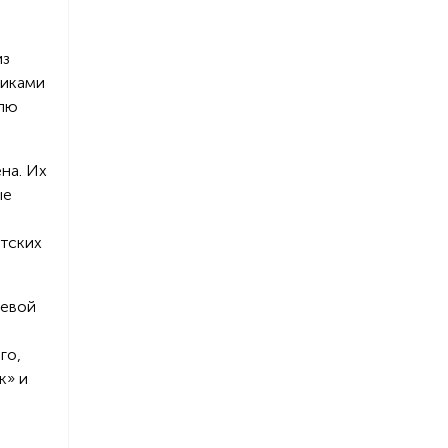
из
щиками
олю
на. Их
ые
етских
щевой
го,
к» и