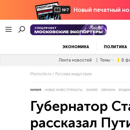
Новый печатный но
№7
СПЕЦПРОЕКТ
ЭКОНОМИКА
ПОЛИТИКА
Лента новостей
Темы
В ф
Monocle.ru
Русская индустрия
ХИМИЯ
НОВЫЕ ИНВЕСТПРОЕКТЫ
ЛУКОЙЛ
ЕВРОХИМ
ВЛАДИ
Губернатор Ст
рассказал Пут