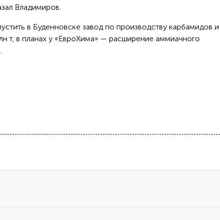
азал Владимиров.
устить в Буденновске завод по производству карбамидов и
н т, в планах у «ЕвроХима» — расширение аммиачного
.