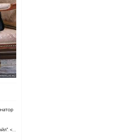
KREMLIN.RU
рнатор
йл". <…