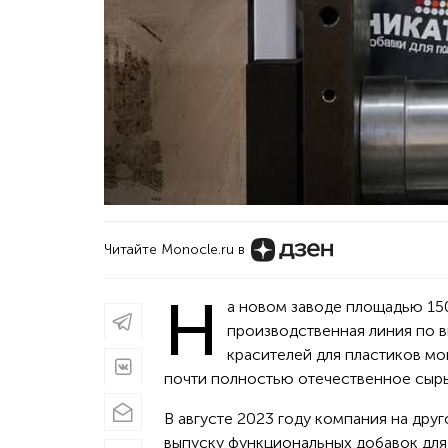
Читайте Monocle.ru в
Н
а новом заводе площадью 15
производственная линия по 
красителей для пластиков мо
почти полностью отечественное сырь
В августе 2023 году компания на дру
выпуску функциональных добавок для