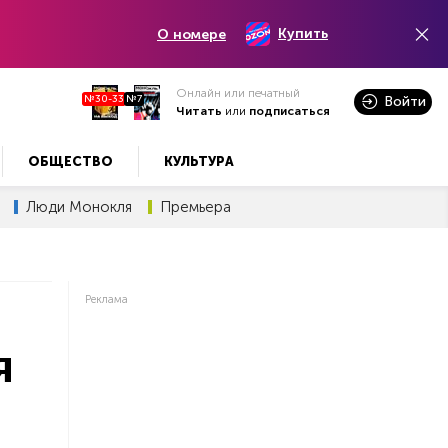
Купить
О номере
Онлайн или печатный
№30-33
№7
Войти
Читать
или
подписаться
ОБЩЕСТВО
КУЛЬТУРА
Люди Монокля
Премьера
Реклама
я