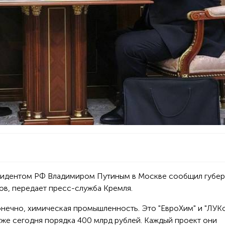
резидентом РФ Владимиром Путиным в Москве сообщил губе
в, передает пресс-служба Кремля.
онечно, химическая промышленность. Это "ЕвроХим" и "ЛУКо
уже сегодня порядка 400 млрд рублей. Каждый проект они