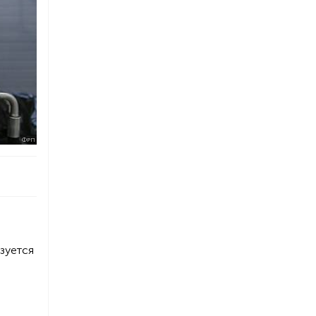
ФРП
ьзуется