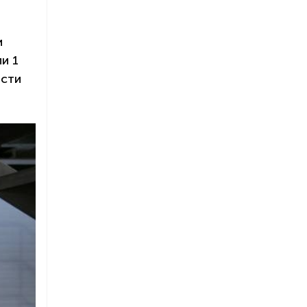
и
и 1
ости