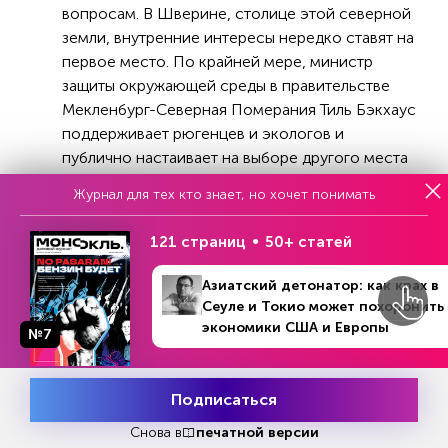
вопросам. В Шверине, столице этой северной
земли, внутренние интересы нередко ставят на
первое место. По крайней мере, министр
защиты окружающей среды в правительстве
Мекленбург-Северная Померания Тиль Бэкхаус
поддерживает рюгенцев и экологов и
публично настаивает на выборе другого места
для СПГ-терминала. Так что, если депутаты
Журнал для тех кто знает, но хочет понимать
бундестага проголосуют сегодня за
строительство СПГ-терминала в Мукране,
121 страниц
50+ статей
земельное правительство может обратиться в
суд вместе с природоохранными
Азиатский детонатор: как крах в
организациями с требованием отменить
Сеуле и Токио может похоронить
решение о строительстве.
экономики США и Европы
№7
Рюгенцы и экологи опасаются, что терминал
нанесет серьезный ущерб окружающей среде
Подписаться
Месяц подписки
и Балтийскому морю. Рюген – крупнейший в
Попробовать
бесплатно
Снова в
печатной версии
Германии остров и одно из самых популярных