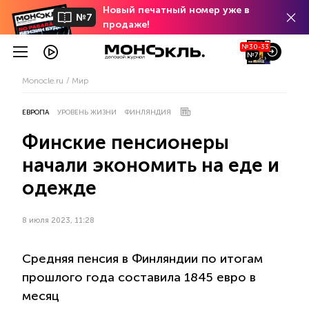
Новый печатный номер уже в
№7
продаже!
№30-33
№7
Monocle.ru
Мир
ЕВРОПА
УРОВЕНЬ ЖИЗНИ
ФИНЛЯНДИЯ
Финские пенсионеры
начали экономить на еде и
одежде
8 июля 2023, 11:28
Средняя пенсия в Финляндии по итогам
прошлого года составила 1845 евро в
месяц