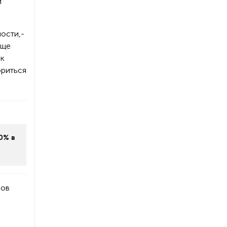
и
ости,-
еще
 к
ориться
0% в
бов