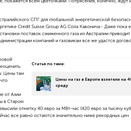
пе, покажется всем цветочками. Потрясения, конечно, ждут 
стралийского СПГ для глобальной энергетической безопасн
ргетике Credit Suisse Group AG Сола Кавонича.- Даже пока 
становки поставок сжиженного газа из Австралии приводит
администрации компаний и газовикам все же удастся догов
ировой
Статья по теме:
еоценить.
. Цены там
Цены на газ в Европе взлетели на 4
 что
среду
ие от Азии
ы в Старом
евысили отметку 40 евро за МВт-час (420 евро за тысячу ку
сейчас все равно остаются значительно ниже рекордных цен