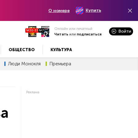
Купить
О номере
Онлайн или печатный
№30-33
№7
Войти
Читать
или
подписаться
ОБЩЕСТВО
КУЛЬТУРА
Люди Монокля
Премьера
Реклама
за