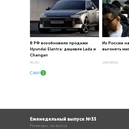
В РФ возобновили продажи
Из России н
Hyundai Elantra: дешевле Lada и
выгонять ми
Changan
RG.RU
URA.NEWS
Еженедельный выпуск №33
Репакеры, на выход