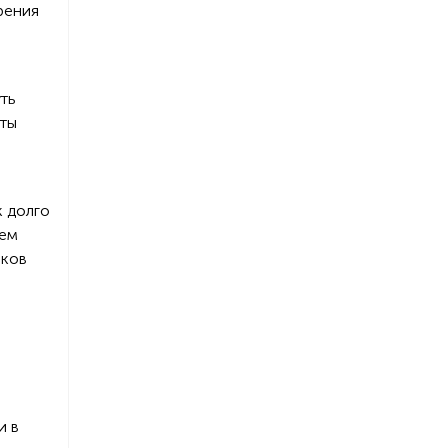
рения
ть
нты
к долго
тем
иков
и в