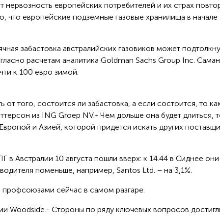
ет нервозность европейских потребителей и их страх повто
о, что европейские подземные газовые хранилища в начале
ячная забастовка австралийских газовиков может подтолкну
огласно расчетам аналитика Goldman Sachs Group Inc. Сама
чти к 100 евро зимой.
 от того, состоится ли забастовка, а если состоится, то ка
ттерсон из ING Groep NV.- Чем дольше она будет длиться, 
Европой и Азией, которой придется искать других поставщ
 в Австралии 10 августа пошли вверх: к 14.44 в Сиднее они
водителя поменьше, например, Santos Ltd. – на 3,1%.
 профсоюзами сейчас в самом разгаре.
нии Woodside.- Стороны по ряду ключевых вопросов достигл