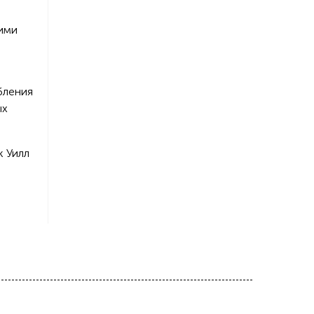
ими
бления
ых
к Уилл