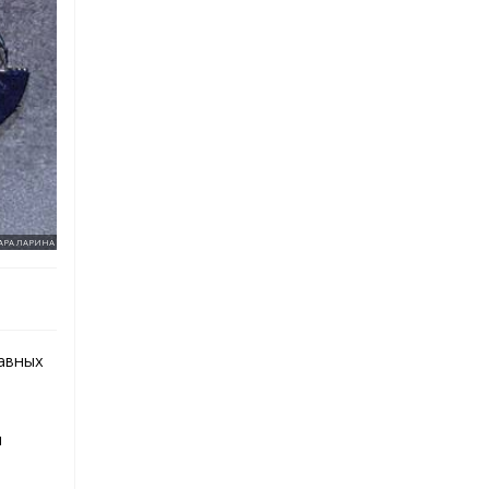
АРА ЛАРИНА
лавных
и