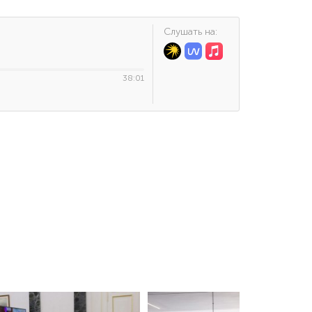
Cлушать на:
38:01