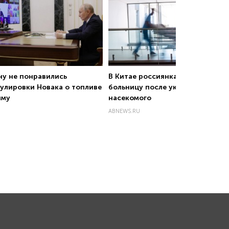
ну не понравились
В Китае россиянка попала в
улировки Новака о топливе
больницу после укуса
ыму
насекомого
ABNEWS.RU