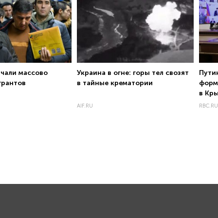
ачали массово
Украина в огне: горы тел свозят
️Пути
грантов
в тайные крематории
форм
в Кр
AIF.RU
RBC.RU