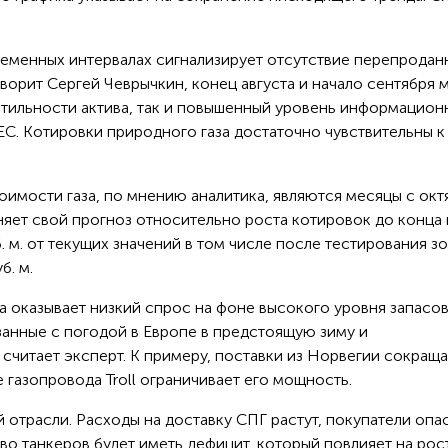
временных интервалах сигнализирует отсутствие перепродан
ворит Сергей Чеврычкин, конец августа и начало сентября 
атильности актива, так и повышенный уровень информацион
 ЕС. Котировки природного газа достаточно чувствительны к
имости газа, по мнению аналитика, являются месяцы с окт
няет свой прогноз относительно роста котировок до конца 
б. м. от текущих значений в том числе после тестирования з
б. м.
а оказывает низкий спрос на фоне высокого уровня запасов
занные с погодой в Европе в предстоящую зиму и
 считает эксперт. К примеру, поставки из Норвегии сокращ
газопровода Troll ограничивает его мощность.
й отрасли. Расходы на доставку СПГ растут, покупатели опа
во танкеров будет иметь дефицит, который повлияет на рос