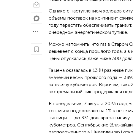
Однако с наступлением холодов ситуа
объемы поставок на континент сжижен
году перестать обеспечивать транзит
очередном энергетическом тупике.
Можно напомнить, что газ в Старом С
дешевеет с конца прошлого года, а в 
цены опускались даже ниже 300 долл
Та цена оказалась в 13 (!) раз ниже пи
значений весны прошлого года — 389
за тысячу кубометров. Впрочем, тако
экстремальный пик продержался нед
В понедельник, 7 августа 2023 года, 
топливо» подорожало на 1% к цене м
пятницы — до 331 доллара за тысячу
кубометров. Сентябрьские (ближайшие
расположенного в Нидерландах) открыл