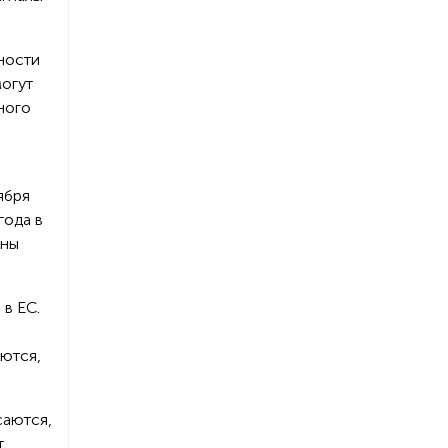
ности
могут
ного
ября
года в
оны
 в ЕС.
аются,
саются,
т