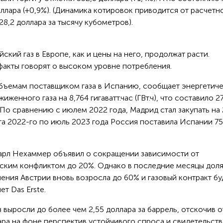
оллара (+0,9%). (Динамика котировок приводится от расчетн
8,2 доллара за тысячу кубометров).
ский газ в Европе, как и цены на него, продолжат расти.
факты говорят о высоком уровне потребления.
 объемам поставщиком газа в Испанию, сообщает энергетич
женного газа на 8,764 гигаватт.час (ГВт.ч), что составило 2
 По сравнению с июлем 2022 года, Мадрид стал закупать на 
ста 2022-го по июль 2023 года Россия поставила Испании 75,
Карл Нехаммер объявил о сокращении зависимости от
нским конфликтом до 20%. Однако в последние месяцы дол
ления Австрии вновь возросла до 60% и газовый контракт бу
ет Das Erste.
выросли до более чем 2,55 доллара за баррель, отскочив о
ра на фоне перспектив устойчивого спроса и свидетельств