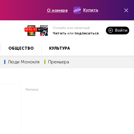
Купить
О номере
Онлайн или печатный
№30-33
№7
Войти
Читать
или
подписаться
ОБЩЕСТВО
КУЛЬТУРА
Люди Монокля
Премьера
Реклама