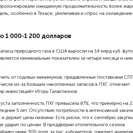
пролонгировали ожидаемую продолжительность более жар
ель, особенно в Техасе, увеличивая и спрос на охлаждение
о 1 000-1 200 долларов
запасы природного газа в США выросли на 14 млрд куб. футо
 является минимальным показателем за четыре месяца и ниж
.
кочить от годовых минимумов, придавленные поставками СПГ
числе из-за больших накопленных запасов в ПХГ, отмечает
р инвестиций» Игорь Галактионов.
густа заполненность ПХГ превысила 87%, что примерно на 
едние 5 лет. Отсутствие потребности в интенсивной закачк
 и держит цены низкими. Есть риски, что к сентябрю закупки
ьше ударит по ценам. В преддверии отопительного сезона
йчиво ниже 300 долл. за тыс. кубометров, ожидает аналитик