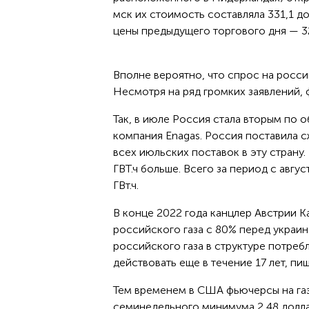
мск их стоимость составляла 331,1 д
цены предыдущего торгового дня — 32
Вполне вероятно, что спрос на россий
Несмотря на ряд громких заявлений, 
Так, в июле Россия стала вторым по
компания Enagas. Россия поставила сжи
всех июльских поставок в эту страну.
ГВТ.ч больше. Всего за период с авгу
ГВт.ч.
В конце 2022 года канцлер Австрии 
российского газа с 80% перед украи
российского газа в структуре потреб
действовать еще в течение 17 лет, пиш
Тем временем в США фьючерсы на газ 
семинедельного минимума 2,48 долла