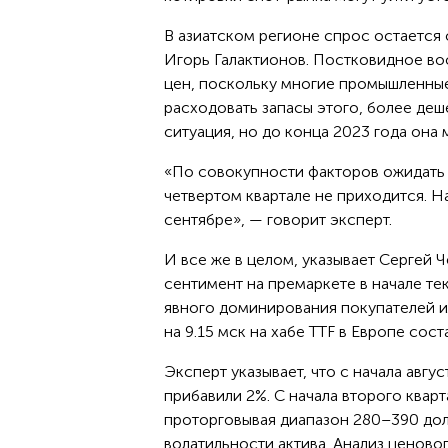
В азиатском регионе спрос остается 
Игорь Галактионов. Постковидное вос
цен, поскольку многие промышленные
расходовать запасы этого, более деш
ситуация, но до конца 2023 года она 
«По совокупности факторов ожидать 
четвертом квартале не приходится. Н
сентябре», — говорит эксперт.
И все же в целом, указывает Сергей 
сентимент на премаркете в начале те
явного доминирования покупателей и
на 9.15 мск на хабе TTF в Европе соста
Эксперт указывает, что с начала авг
прибавили 2%. С начала второго кварт
проторговывая диапазон 280–390 долл
волатильности актива. Анализ ценово