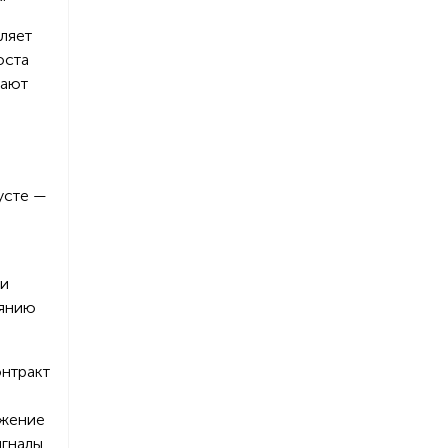
ляет
оста
жают
усте —
 и
оянию
онтракт
ижение
игналы