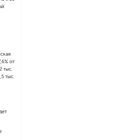
ой
еская
7,6% от
2 тыс.
5 тыс.
я
дет
т