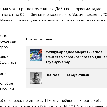
ция может резко поменяться. Добыча в Норвегии падает, к
ного газа (СПГ). Звучат и опасения, что Украина может в 2
. Иными словами, уже этой зимой Европа может оказаться в
вете
Статьи по теме:
конце мая
аров.
Международное энергетическое
ковых
агентство спрогнозировало для Ев
2 доллара
трудную зиму
й
олго.
Нет газа — нет мультиков
«голубое
инувшей
) фьючерсы по индексу TTF (крупнейшего в Европе хаба,
и торги у отметки 332,8 доллара (+1,4%). А по состоянию 