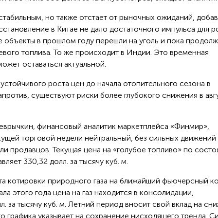
стабильным, но также отстает от рыночных ожиданий, добав
становление в Китае не дало достаточного импульса для р
 объекты в прошлом году перешли на уголь и пока продол
евого топлива. То же происходит в Индии. Это временная
может оставаться актуальной.
устойчивого роста цен до начала отопительного сезона в
апротив, существуют риски более глубокого снижения в авг
Чеврычкин, финансовый аналитик маркетплейса «Финмир»,
кущей торговой недели нейтральный, без сильных движений
ли продавцов. Текущая цена на «голубое топливо» по сост
вляет 330,32 долл. за тысячу куб. м.
уста котировки природного газа на ближайший фьючерсный к
ала этого года цена на газ находится в консолидации,
. за тысячу куб. м. Летний период вносит свой вклад на сн
го графика указывает на сохранение нисходящего тренда. С