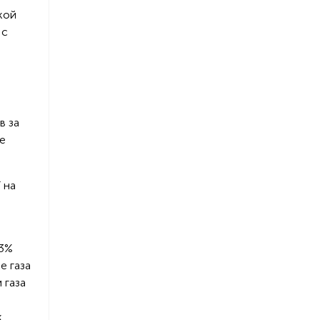
кой
 с
в за
е
 на
23%
е газа
 газа
.