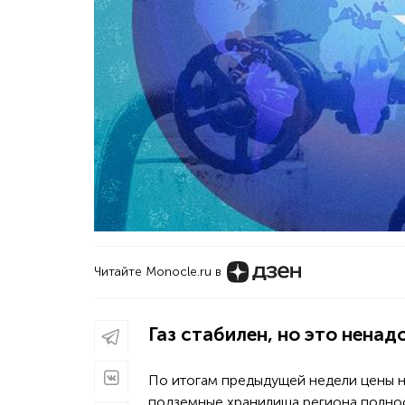
Читайте Monocle.ru в
Газ стабилен, но это ненад
По итогам предыдущей недели цены на газ в Европе стабилизировались. Это связано с тем, что
подземные хранилища региона полност