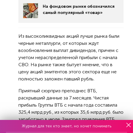
На фондовом рынке обозначился
самый популярный «товар»
Из высоколиквидных акций лучше рынка были
черные металлурги, от которых ждут
возобновления выплат дивидендов, причем с
учетом нераспределенной прибыли с начала
СВО. На рынке также бытует мнение, что в
цену акций эмитентов этого сектора еще не
полностью заложен павший рубль.
Приятный сюрприз преподнес ВТБ,
раскрывший данные за 7 месяцев. Чистая
прибыль Группы ВТБ с начала года составила
325,4 млрд руб., из которых 35,6 млрд руб. было
заработано в июле. Зампред правления ВТБ
Журнал для тех кто знает, но хочет понимать
Дмитрий Пьянов заявил, что «Банк