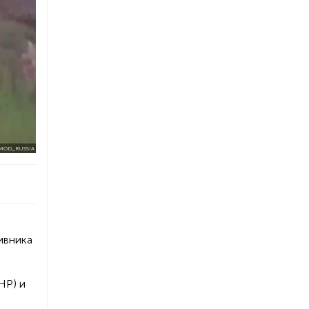
/MOD_RUSSIA
ивника
НР) и