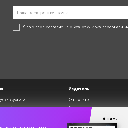
Я даю своё
согласие на обработку моих персональны
ия
Издатель
уски журнала
О проекте
изданий
Редакция
ги
Авторы
В нём:
клады
Контакты
, кто знает, но