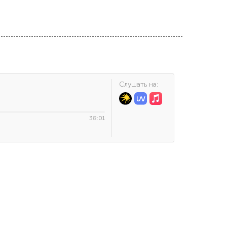
Cлушать на:
38:01