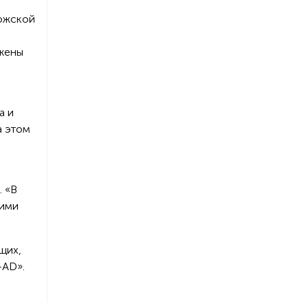
рожской
ажены
а и
а этом
. «В
кими
щих,
-AD».