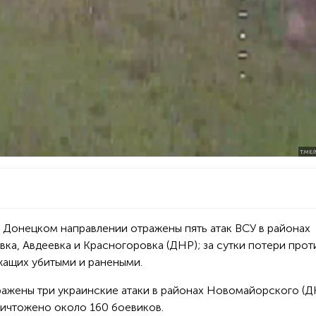
T.ME
а Донецком направлении отражены пять атак ВСУ в районах
ка, Авдеевка и Красногоровка (ДНР); за сутки потери прот
жащих убитыми и ранеными.
жены три украинские атаки в районах Новомайорского (Д
ничтожено около 160 боевиков.