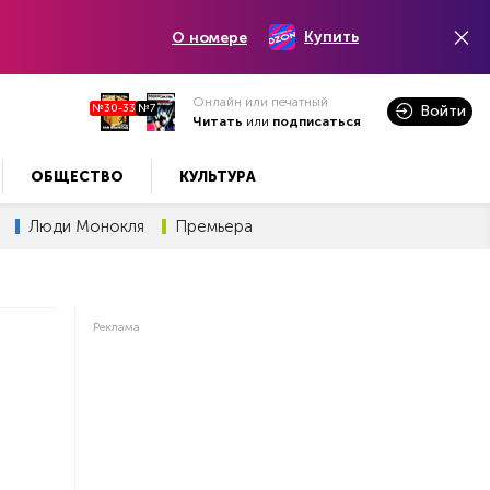
Купить
О номере
Онлайн или печатный
№30-33
№7
Войти
Читать
или
подписаться
ОБЩЕСТВО
КУЛЬТУРА
Люди Монокля
Премьера
Реклама