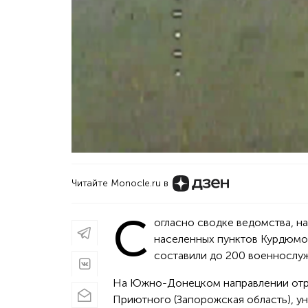
Читайте Monocle.ru в
С
огласно сводке ведомства, н
населенных пунктов Курдюмов
составили до 200 военнослу
На Южно-Донецком направлении отра
Приютного (Запорожская область), у