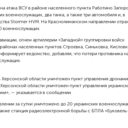
а атака ВСУ в районе населенного пункта Работино Запо
х военнослужащих, два танка, а также три автомобиля и, в
дства Stormer HVM. На Краснолиманском направлении отр
70 военнослужащих.
авиации, огнем артиллерии «Западной» группировки войск
 районах населенных пунктов Строевка, Синьковка, Кисловк
нформирует ведомство, добавляя, что потери противника н
служащих.
 Херсонской области уничтожен пункт управления дронами
 Херсонской области уничтожен пункт управления украинс
ми», — указывается в сообщении.
авлении за сутки уничтожено до 20 украинских военнослужа
 также станция радиоэлектронной борьбы с БПЛА «Буковель