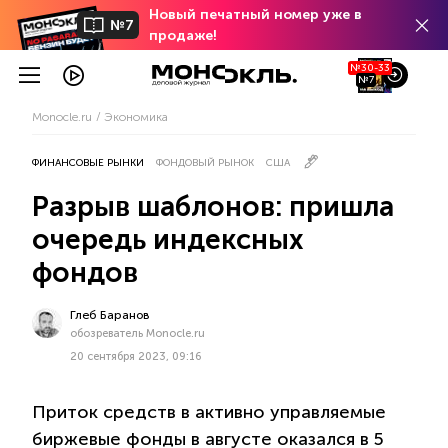
Новый печатный номер уже в
№7
продаже!
№30-33
№7
Monocle.ru
Экономика
ФИНАНСОВЫЕ РЫНКИ
ФОНДОВЫЙ РЫНОК
США
Разрыв шаблонов: пришла
очередь индексных
фондов
Глеб Баранов
обозреватель Monocle.ru
20 сентября 2023, 09:16
Приток средств в активно управляемые
биржевые фонды в августе оказался в 5