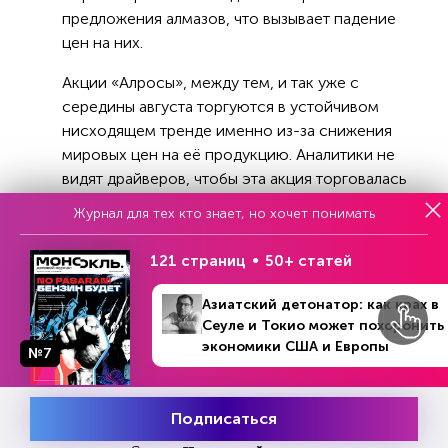
предложения алмазов, что вызывает падение
цен на них.
Акции «Алросы», между тем, и так уже с
середины августа торгуются в устойчивом
нисходящем тренде именно из-за снижения
мировых цен на её продукцию. Аналитики не
видят драйверов, чтобы эта акция торговалась
«лучше рынка» и пока не рекомендуют ее
Журнал для тех кто знает, но хочет понимать
покупать.
121 страниц
50+ статей
На открытый же грабеж собственности
Россия, скорее всего, ответит адекватно. Но
Азиатский детонатор: как крах в
мала и его вероятность, так как
Сеуле и Токио может похоронить
гипотетическое использование замороженных
экономики США и Европы
№7
российских активов упирается в юридические
препятствия и риски, которые никто конкретно
на Западе не хочет на себя брать.
Подписаться
Месяц подписки
Попробовать