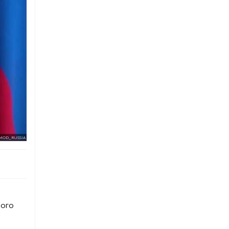
/MOD_RUSSIA
ного