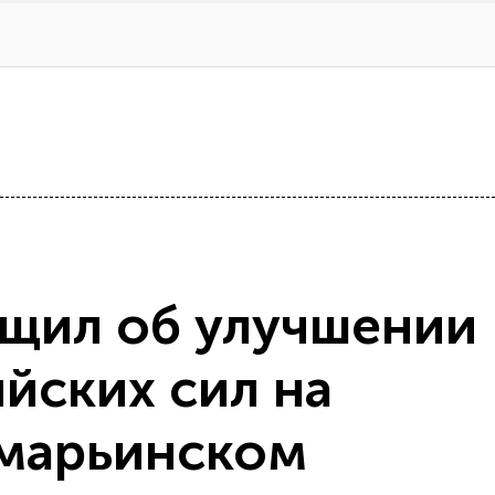
щил об улучшении
йских сил на
 марьинском