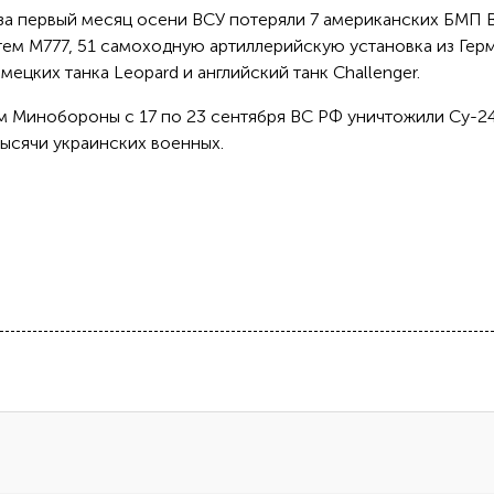
 за первый месяц осени ВСУ потеряли 7 американских БМП B
тем М777, 51 самоходную артиллерийскую установка из Гер
ецких танка Leopard и английский танк Challenger.
ым Минобороны с 17 по 23 сентября ВС РФ уничтожили Су-24
тысячи украинских военных.