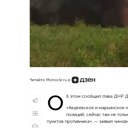
Читайте Monocle.ru в
О
б этом сообщил глава ДНР 
«Авдеевское и марьинское н
позиций, сейчас там не тол
пунктов противника», — заявил чиновн