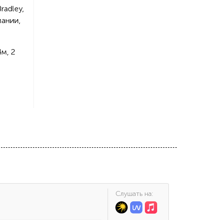
radley,
мании,
м, 2
Cлушать на: