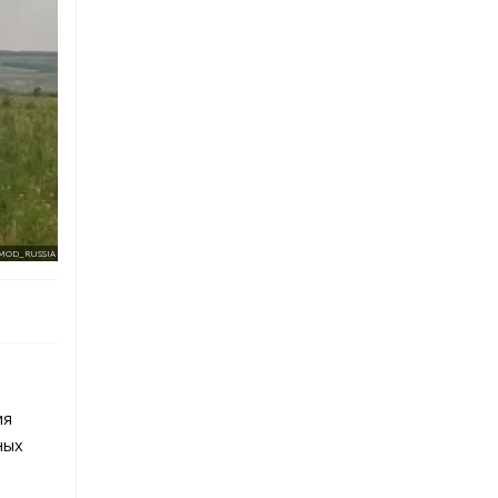
/MOD_RUSSIA
ия
ных