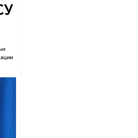
СУ
ых
рации