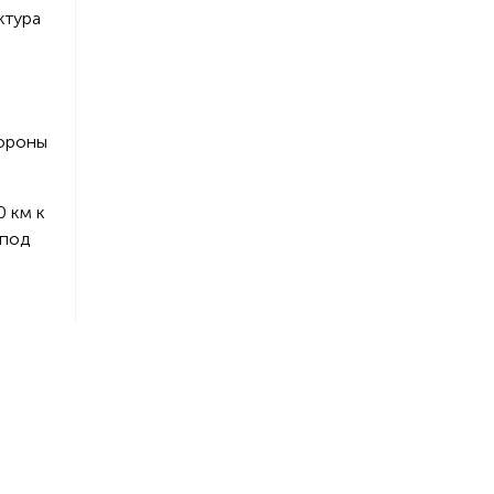
ктура
й
тороны
 км к
 под