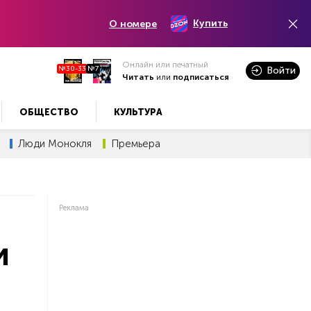
Купить
О номере
Онлайн или печатный
№30-33
№7
Войти
Читать
или
подписаться
ОБЩЕСТВО
КУЛЬТУРА
Люди Монокля
Премьера
Реклама
и