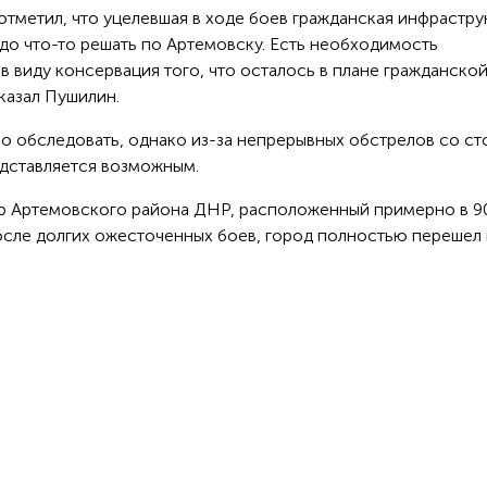
 отметил, что уцелевшая в ходе боев гражданская инфрастру
до что-то решать по Артемовску. Есть необходимость
 виду консервация того, что осталось в плане гражданско
казал Пушилин.
но обследовать, однако из-за непрерывных обстрелов со с
едставляется возможным.
р Артемовского района ДНР, расположенный примерно в 90
после долгих ожесточенных боев, город полностью перешел